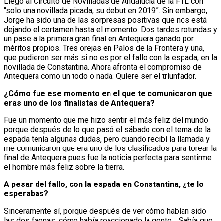
Llegó al Circuito de Novilladas de Andalucía de la FTL con
“solo una novillada picada, su debut en 2019”. Sin embargo,
Jorge ha sido una de las sorpresas positivas que nos está
dejando el certamen hasta el momento. Dos tardes rotundas y
un pase a la primera gran final en Antequera ganado por
méritos propios. Tres orejas en Palos de la Frontera y una,
que pudieron ser más si no es por el fallo con la espada, en la
novillada de Constantina. Ahora afronta el compromiso de
Antequera como un todo o nada. Quiere ser el triunfador.
¿Cómo fue ese momento en el que te comunicaron que
eras uno de los finalistas de Antequera?
Fue un momento que me hizo sentir el más feliz del mundo
porque después de lo que pasó el sábado con el tema de la
espada tenía algunas dudas, pero cuando recibí la llamada y
me comunicaron que era uno de los clasificados para torear la
final de Antequera pues fue la noticia perfecta para sentirme
el hombre más feliz sobre la tierra.
A pesar del fallo, con la espada en Constantina, ¿te lo
esperabas?
Sinceramente sí, porque después de ver cómo habían sido
las dos faenas, cómo había reaccionado la gente… Sabía que