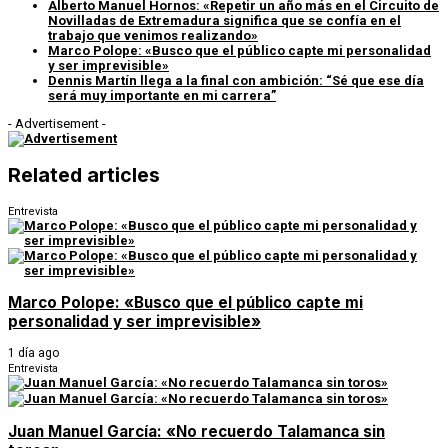
Alberto Manuel Hornos: «Repetir un año más en el Circuito de
Novilladas de Extremadura significa que se confía en el
trabajo que venimos realizando»
Marco Polope: «Busco que el público capte mi personalidad
y ser imprevisible»
Dennis Martín llega a la final con ambición: “Sé que ese día
será muy importante en mi carrera”
- Advertisement -
Related articles
Entrevista
Marco Polope: «Busco que el público capte mi
personalidad y ser imprevisible»
1 día ago
Entrevista
Juan Manuel García: «No recuerdo Talamanca sin