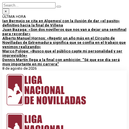
×
ÚLTIMA HORA
Ian Bermejo se cita en Algemesí con la ilusión de dar «el pasito»
definitivo hacia la final de Villena
Juan Bazaga: «Son dos novilleros que nos van a dejar una semifinal
para recordar»
Alberto Manuel Hornos: «Repetir un año más en el Circuito de
Novilladas de Extremadura significa que se confía en el trabajo que
venimos realizando»
Marco Polope: «Busco que el público capte mi personalidad y ser
imprevisible»
Dennis Martín llega a la final con ambición: “Sé que ese día será
muy importante en mi carrera”
8 de agosto de 2026