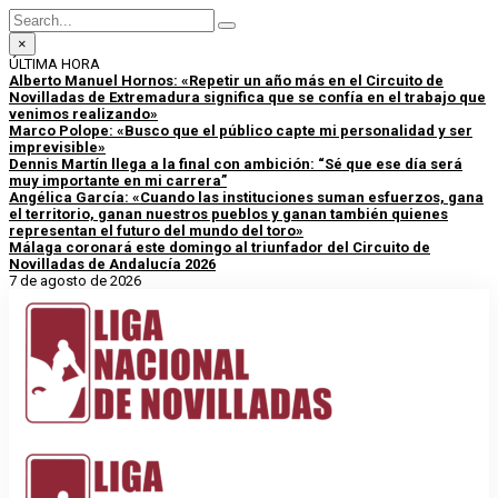
×
ÚLTIMA HORA
Alberto Manuel Hornos: «Repetir un año más en el Circuito de
Novilladas de Extremadura significa que se confía en el trabajo que
venimos realizando»
Marco Polope: «Busco que el público capte mi personalidad y ser
imprevisible»
Dennis Martín llega a la final con ambición: “Sé que ese día será
muy importante en mi carrera”
Angélica García: «Cuando las instituciones suman esfuerzos, gana
el territorio, ganan nuestros pueblos y ganan también quienes
representan el futuro del mundo del toro»
Málaga coronará este domingo al triunfador del Circuito de
Novilladas de Andalucía 2026
7 de agosto de 2026