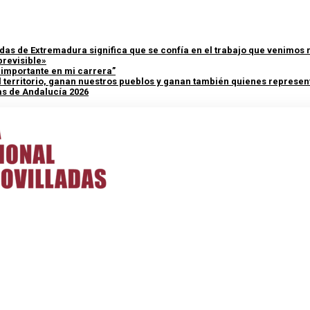
adas de Extremadura significa que se confía en el trabajo que venimos
previsible»
y importante en mi carrera”
 territorio, ganan nuestros pueblos y ganan también quienes represent
as de Andalucía 2026