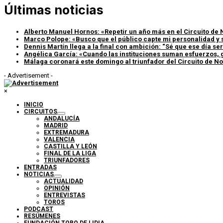
Últimas noticias
Alberto Manuel Hornos: «Repetir un año más en el Circuito de 
Marco Polope: «Busco que el público capte mi personalidad y 
Dennis Martín llega a la final con ambición: “Sé que ese día s
Angélica García: «Cuando las instituciones suman esfuerzos, g
Málaga coronará este domingo al triunfador del Circuito de No
- Advertisement -
×
INICIO
CIRCUITOS
ANDALUCÍA
MADRID
EXTREMADURA
VALENCIA
CASTILLA Y LEÓN
FINAL DE LA LIGA
TRIUNFADORES
ENTRADAS
NOTICIAS
ACTUALIDAD
OPINIÓN
ENTREVISTAS
TOROS
PODCAST
RESÚMENES
FUNDACIÓN TORO DE LIDIA