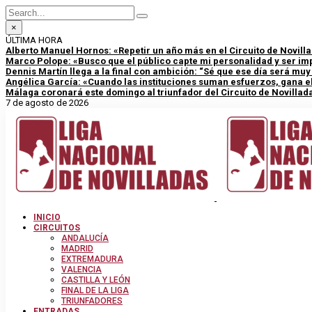
×
ÚLTIMA HORA
Alberto Manuel Hornos: «Repetir un año más en el Circuito de Novill
Marco Polope: «Busco que el público capte mi personalidad y ser im
Dennis Martín llega a la final con ambición: “Sé que ese día será mu
Angélica García: «Cuando las instituciones suman esfuerzos, gana el
Málaga coronará este domingo al triunfador del Circuito de Novillad
7 de agosto de 2026
INICIO
CIRCUITOS
ANDALUCÍA
MADRID
EXTREMADURA
VALENCIA
CASTILLA Y LEÓN
FINAL DE LA LIGA
TRIUNFADORES
ENTRADAS