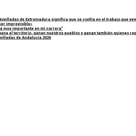
Novilladas de Extremadura significa que se confía en el trabajo que v
ser imprevisible»
erá muy importante en mi carrera”
ana el territorio, ganan nuestros pueblos y ganan también quienes rep
villadas de Andalucía 2026