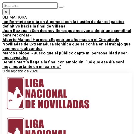
×
ÚLTIMA HORA
Ian Bermejo se cita en Algemesí con la ilusión de dar «el pasito»
definitivo hacia la final de Villena
Juan Bazaga: «Son dos novilleros que nos van a dejar una semifinal
para recordar»
Alberto Manuel Hornos: «Repetir un año más en el Circuito de
Novilladas de Extremadura significa que se confía en el trabajo que
venimos realizando»
Marco Polope: «Busco que el público capte mi personalidad y ser
imprevisible»
Dennis Martín llega a la final con ambición: “Sé que ese día será
muy importante en mi carrera”
8 de agosto de 2026