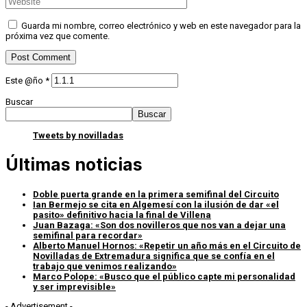
Guarda mi nombre, correo electrónico y web en este navegador para la
próxima vez que comente.
Este @ño
*
Buscar
Buscar
Tweets by novilladas
Últimas noticias
Doble puerta grande en la primera semifinal del Circuito
Ian Bermejo se cita en Algemesí con la ilusión de dar «el
pasito» definitivo hacia la final de Villena
Juan Bazaga: «Son dos novilleros que nos van a dejar una
semifinal para recordar»
Alberto Manuel Hornos: «Repetir un año más en el Circuito de
Novilladas de Extremadura significa que se confía en el
trabajo que venimos realizando»
Marco Polope: «Busco que el público capte mi personalidad
y ser imprevisible»
- Advertisement -