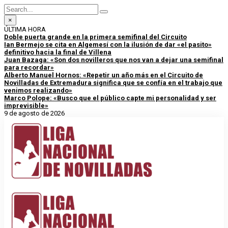
×
ÚLTIMA HORA
Doble puerta grande en la primera semifinal del Circuito
Ian Bermejo se cita en Algemesí con la ilusión de dar «el pasito»
definitivo hacia la final de Villena
Juan Bazaga: «Son dos novilleros que nos van a dejar una semifinal
para recordar»
Alberto Manuel Hornos: «Repetir un año más en el Circuito de
Novilladas de Extremadura significa que se confía en el trabajo que
venimos realizando»
Marco Polope: «Busco que el público capte mi personalidad y ser
imprevisible»
9 de agosto de 2026