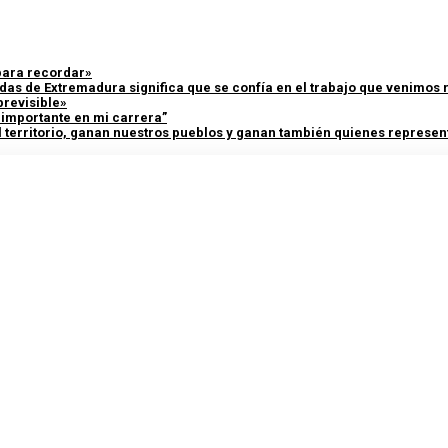
 para recordar»
adas de Extremadura significa que se confía en el trabajo que venimos
previsible»
y importante en mi carrera”
 territorio, ganan nuestros pueblos y ganan también quienes represent