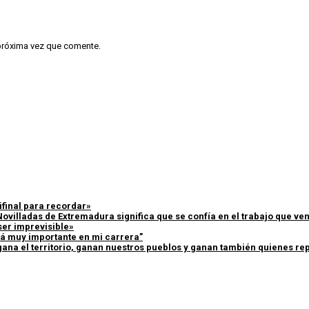
 próxima vez que comente.
ifinal para recordar»
Novilladas de Extremadura significa que se confía en el trabajo que v
ser imprevisible»
erá muy importante en mi carrera”
ana el territorio, ganan nuestros pueblos y ganan también quienes rep