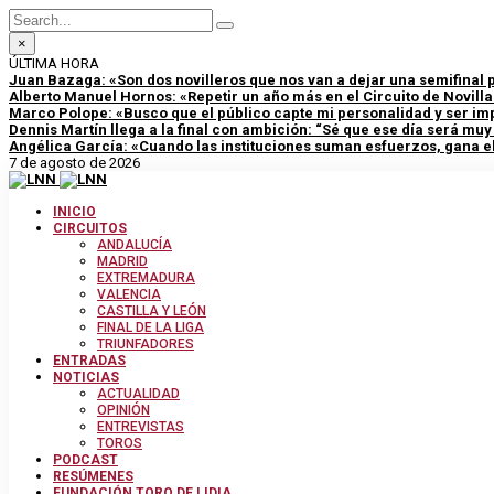
×
ÚLTIMA HORA
Juan Bazaga: «Son dos novilleros que nos van a dejar una semifinal
Alberto Manuel Hornos: «Repetir un año más en el Circuito de Novill
Marco Polope: «Busco que el público capte mi personalidad y ser im
Dennis Martín llega a la final con ambición: “Sé que ese día será mu
Angélica García: «Cuando las instituciones suman esfuerzos, gana el
7 de agosto de 2026
INICIO
CIRCUITOS
ANDALUCÍA
MADRID
EXTREMADURA
VALENCIA
CASTILLA Y LEÓN
FINAL DE LA LIGA
TRIUNFADORES
ENTRADAS
NOTICIAS
ACTUALIDAD
OPINIÓN
ENTREVISTAS
TOROS
PODCAST
RESÚMENES
FUNDACIÓN TORO DE LIDIA