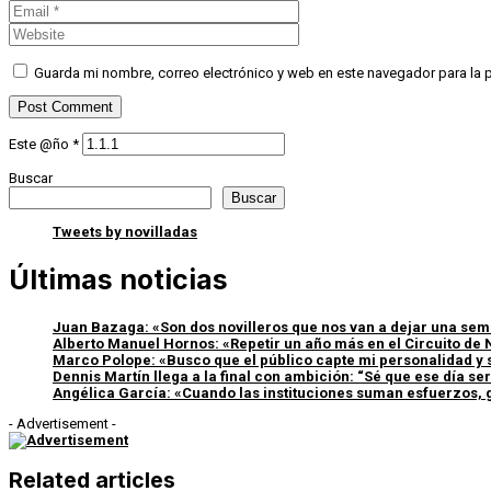
Guarda mi nombre, correo electrónico y web en este navegador para la
Este @ño
*
Buscar
Buscar
Tweets by novilladas
Últimas noticias
Juan Bazaga: «Son dos novilleros que nos van a dejar una sem
Alberto Manuel Hornos: «Repetir un año más en el Circuito de 
Marco Polope: «Busco que el público capte mi personalidad y 
Dennis Martín llega a la final con ambición: “Sé que ese día s
Angélica García: «Cuando las instituciones suman esfuerzos, g
- Advertisement -
Related articles