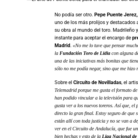
No podía ser otro.
Pepe Puente Jerez,
uno de los más prolijos y destacados a
su obra al mundo del toro. Madrileño y
instante para aceptar el encargo de
pr
Madrid
.
«No me lo tuve que pensar much
la
Fundación Toro de Lidia
con alguna de
una de las iniciativas más bonitas que tie
sólo no me podía negar, sino que me hizo m
Sobre el
Circuito de Novilladas
, el art
Telemadrid porque me gusta el formato de
han podido vincular a la televisión para q
gusta ver a los nuevos toreros. Así que, e
directo la gran final. Estoy seguro de que s
están allí con toda justicia y no se van a 
ver en el Circuito de Andalucía, que fue u
bien hechas y esto de la
Liga Nacional de