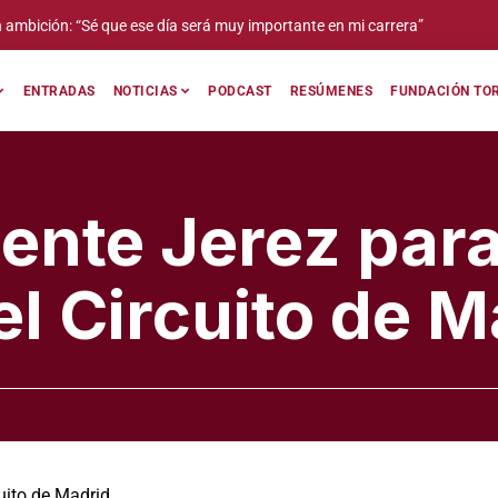
Angélica García: «Cuando las instituciones suman
también quienes representan el futuro del mundo 
ENTRADAS
NOTICIAS
PODCAST
RESÚMENES
FUNDACIÓN TOR
uente Jerez para
el Circuito de M