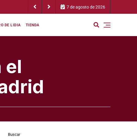
 esfuerzos, gana el territorio, ganan nuestros pueblos y ganan
7 de agosto de 2026
del toro»
O DE LIDIA
TIENDA
 el
adrid
Buscar