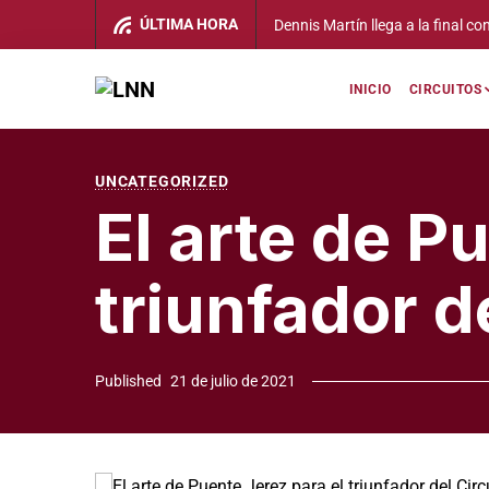
ÚLTIMA HORA
inal con ambición: “Sé que ese día será muy importante en mi carrera”
INICIO
CIRCUITOS
UNCATEGORIZED
El arte de P
triunfador d
Published
21 de julio de 2021