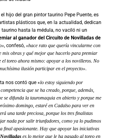
el hijo del gran pintor taurino Pepe Puente, es
rtistas plásticos que, en la actualidad, dedican
 taurino hasta la médula, no vaciló ni un
emiar al ganador del Circuito de Novilladas de
, confesó,
o»
«hace rato que quería vincularme con
 mis obras y qué mejor que hacerlo para premiar
ne el toreo ahora mismo: apoyar a los novilleros. No
.
uchísima ilusión participar en el proyecto»
ista nos contó que «
lo estoy siguiendo por
 competencia que se ha creado, porque, además,
ue se difunda la tauromaquia en abierto y porque me
l próximo domingo, estaré en Cadalso para ver en
erá una tarde preciosa, porque los tres finalistas
dejar nada por salir triunfadores, como ya lo pudimos
na final apasionante. Hay que apoyar las iniciativas
 Novilladas
es lo mejor que le ha pasado al toreo en