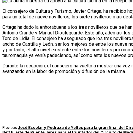
El consejero de Cultura y Turismo, Javier Ortega, ha recibido h
para un total de nueve novilleros, los siete novilleros más d
Ortega ha dado la enhorabuena a los tres novilleros que se han c
Antonio Grande y Manuel Diosleguarde. Este año, además, los dos
Toro de Lidia. El consejero ha asegurado que los tres noviller
ancho de Castilla y León, ser los mejores de entre los nueve n
y por tanto, el alto nivel existente entre los novilleros próxim
tauromaquia ya venía padeciendo, así como ante los nuevos prob
Durante la recepción, el consejero ha vuelto a mostrar una vez m
avanzando en la labor de promoción y difusión de la misma.
José Escolar y Pedraza de Yeltes para la gran final del Cir
Previous
El arte de Puente Jerez para el triunfador del Circuito de Mad
Next