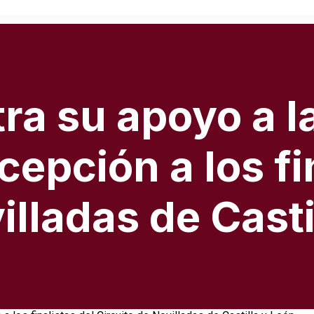
ra su apoyo a la
cepción a los fi
illadas de Casti