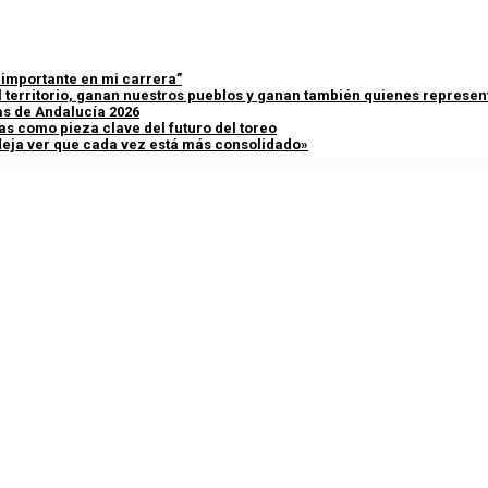
y importante en mi carrera”
 territorio, ganan nuestros pueblos y ganan también quienes represent
as de Andalucía 2026
as como pieza clave del futuro del toreo
 deja ver que cada vez está más consolidado»