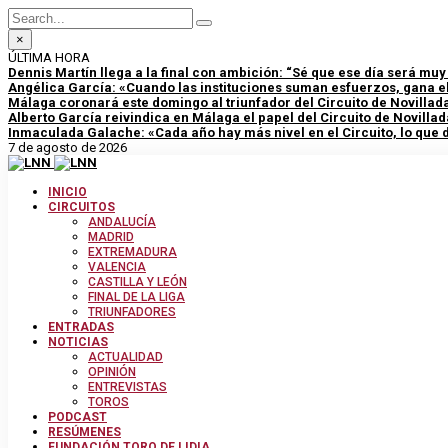
×
ÚLTIMA HORA
Dennis Martín llega a la final con ambición: “Sé que ese día será mu
Angélica García: «Cuando las instituciones suman esfuerzos, gana el
Málaga coronará este domingo al triunfador del Circuito de Novillad
Alberto García reivindica en Málaga el papel del Circuito de Novillad
Inmaculada Galache: «Cada año hay más nivel en el Circuito, lo que
7 de agosto de 2026
INICIO
CIRCUITOS
ANDALUCÍA
MADRID
EXTREMADURA
VALENCIA
CASTILLA Y LEÓN
FINAL DE LA LIGA
TRIUNFADORES
ENTRADAS
NOTICIAS
ACTUALIDAD
OPINIÓN
ENTREVISTAS
TOROS
PODCAST
RESÚMENES
FUNDACIÓN TORO DE LIDIA