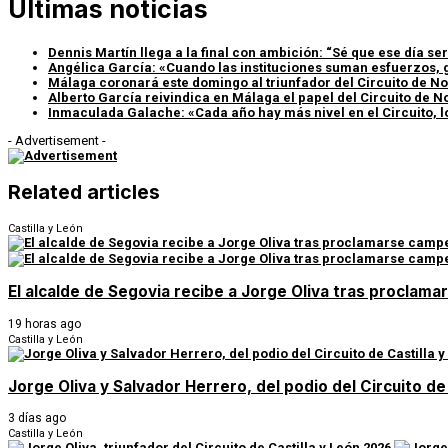
Últimas noticias
Dennis Martín llega a la final con ambición: “Sé que ese día s
Angélica García: «Cuando las instituciones suman esfuerzos, g
Málaga coronará este domingo al triunfador del Circuito de No
Alberto García reivindica en Málaga el papel del Circuito de N
Inmaculada Galache: «Cada año hay más nivel en el Circuito, 
- Advertisement -
Related articles
Castilla y León
El alcalde de Segovia recibe a Jorge Oliva tras proclama
19 horas ago
Castilla y León
Jorge Oliva y Salvador Herrero, del podio del Circuito de 
3 días ago
Castilla y León