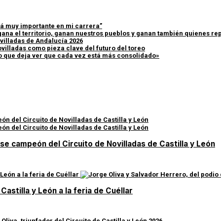
erá muy importante en mi carrera”
ana el territorio, ganan nuestros pueblos y ganan también quienes rep
villadas de Andalucía 2026
ovilladas como pieza clave del futuro del toreo
lo que deja ver que cada vez está más consolidado»
rse campeón del Circuito de Novilladas de Castilla y León
Castilla y León a la feria de Cuéllar