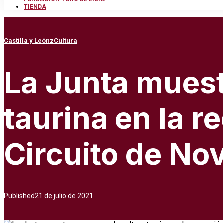
TIENDA
Castilla y León
zCultura
La Junta muest
taurina en la re
Circuito de Nov
Published
21 de julio de 2021