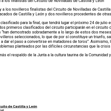
oy a los novilleros finalistas del Circuito de Novilladas de Cast
estacados de Castilla y León y dos novilleros procedentes de ot
lasificado para la final, que tendrá lugar el próximo 24 de julio 
 primeros clasificados del circuito participarán en el circuito d
os “han demostrado sobradamente a lo largo de estos dos meses d
ovilleros seleccionados, lo que de por sí constituye un triunfo, 
os a dar el paso a convertirse en matadores de toros”. Asimismo, l
lemas planteados por las difíciles circunstancias que la crisis 
ás el respaldo de la Junta a la cultura taurina de la Comunidad y
cuito de Castilla y León
rid