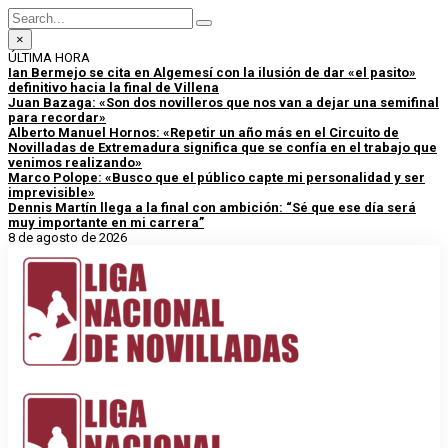
×
ÚLTIMA HORA
Ian Bermejo se cita en Algemesí con la ilusión de dar «el pasito»
definitivo hacia la final de Villena
Juan Bazaga: «Son dos novilleros que nos van a dejar una semifinal
para recordar»
Alberto Manuel Hornos: «Repetir un año más en el Circuito de
Novilladas de Extremadura significa que se confía en el trabajo que
venimos realizando»
Marco Polope: «Busco que el público capte mi personalidad y ser
imprevisible»
Dennis Martín llega a la final con ambición: “Sé que ese día será
muy importante en mi carrera”
8 de agosto de 2026