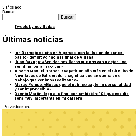
3 años ago
Buscar
Buscar
Tweets by novilladas
Últimas noticias
Ian Bermejo se cita en Algemesí con la ilusión de dar «el
pasito» definitivo hacia la final de Villena
Juan Bazaga: «Son dos novilleros que nos van a dejar una
semifinal para recordar»
Alberto Manuel Hornos: «Repetir un año más en el Circuito de
Novilladas de Extremadura significa que se confía en el
trabajo que venimos realizando»
Marco Polope: «Busco que el público capte mi personalidad
y ser imprevisible»
Dennis Martín llega a la final con ambición: “Sé que ese día
será muy importante en mi carrera”
- Advertisement -