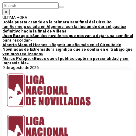
×
ÚLTIMA HORA
Doble puerta grande en la primera semifinal del Circuito
Ian Bermejo se cita en Algemesí con la ilusión de dar «el pasito»
definitivo hacia la final de Villena
Juan Bazaga: «Son dos novilleros que nos van a dejar una semifinal
para recordar»
Alberto Manuel Hornos: «Repetir un año más en el Circuito de
Novilladas de Extremadura significa que se confía en el trabajo que
venimos realizando»
Marco Polope: «Busco que el público capte mi personalidad y ser
imprevisible»
9 de agosto de 2026