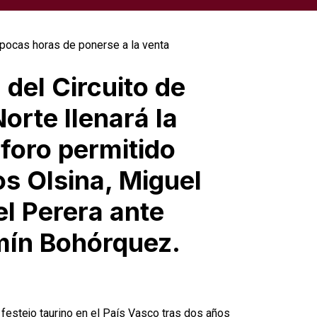
 del Circuito de
orte llenará la
aforo permitido
os Olsina, Miguel
l Perera ante
rmín Bohórquez.
festejo taurino en el País Vasco tras dos años