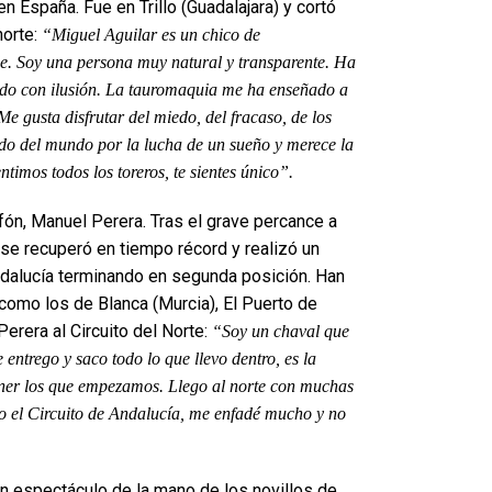
n España. Fue en Trillo (Guadalajara) y cortó
norte:
“Miguel Aguilar es un chico de
de. Soy una persona muy natural y transparente. Ha
ado con ilusión. La tauromaquia me ha enseñado a
gusta disfrutar del miedo, del fracaso, de los
ado del mundo por la lucha de un sueño y merece la
ntimos todos los toreros, te sientes único”.
lafón, Manuel Perera. Tras el grave percance a
se recuperó en tiempo récord y realizó un
ndalucía terminando en segunda posición. Han
como los de Blanca (Murcia), El Puerto de
Perera al Circuito del Norte:
“Soy un chaval que
 entrego y saco todo lo que llevo dentro, es la
ener los que empezamos. Llego al norte con muchas
o el Circuito de Andalucía, me enfadé mucho y no
ran espectáculo de la mano de los novillos de