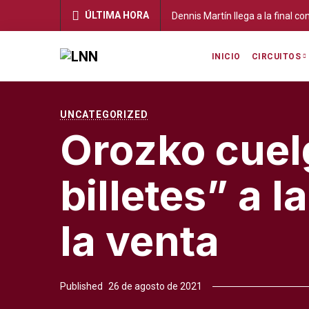
ÚLTIMA HORA
a la final con ambición: “Sé que ese día será muy importante en mi carre
INICIO
CIRCUITOS
UNCATEGORIZED
Orozko cuelg
billetes” a 
la venta
Published
26 de agosto de 2021