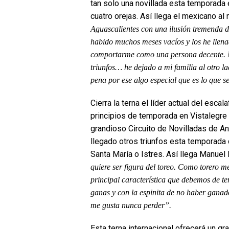
tan solo una novillada esta temporada e
cuatro orejas. Así llega el mexicano al 
Aguascalientes con una ilusión tremenda 
habido muchos meses vacíos y los he llen
comportarme como una persona decente. Me 
triunfos… he dejado a mi familia al otro l
pena por ese algo especial que es lo que se
Cierra la terna el líder actual del esca
principios de temporada en Vistalegre 
grandioso Circuito de Novilladas de A
llegado otros triunfos esta temporada 
Santa María o Istres. Así llega Manuel 
quiere ser figura del toreo. Como torero me
principal característica que debemos de t
ganas y con la espinita de no haber ganad
me gusta nunca perder”.
Esta terna internacional ofrecerá un g