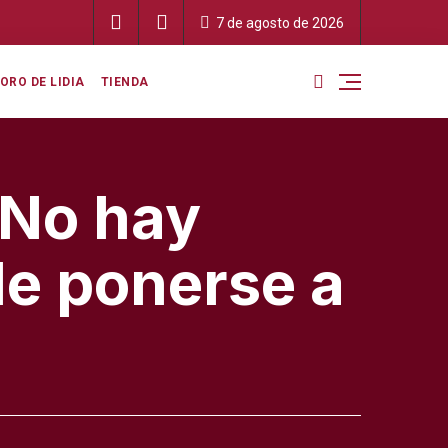
 suman esfuerzos, gana el territorio, ganan nuestros pueblos y ganan
7 de agosto de 2026
 mundo del toro»
ORO DE LIDIA
TIENDA
“No hay
de ponerse a