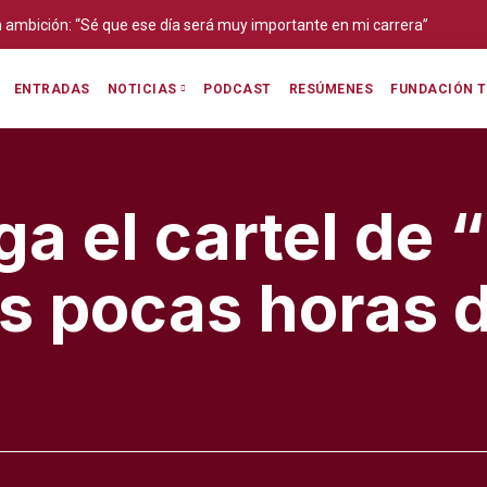
Angélica García: «Cuando las instituciones
ra”
también quienes representan el futuro del
ENTRADAS
PODCAST
RESÚMENES
FUNDACIÓN T
NOTICIAS
a el cartel de 
las pocas horas 