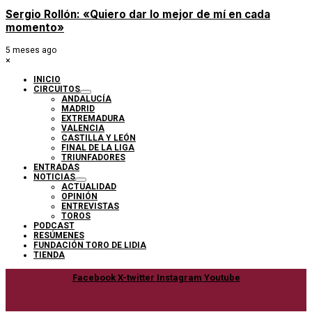
Sergio Rollón: «Quiero dar lo mejor de mí en cada
momento»
5 meses ago
×
INICIO
CIRCUITOS
ANDALUCÍA
MADRID
EXTREMADURA
VALENCIA
CASTILLA Y LEÓN
FINAL DE LA LIGA
TRIUNFADORES
ENTRADAS
NOTICIAS
ACTUALIDAD
OPINIÓN
ENTREVISTAS
TOROS
PODCAST
RESÚMENES
FUNDACIÓN TORO DE LIDIA
TIENDA
Facebook
X-twitter
Instagram
Youtube