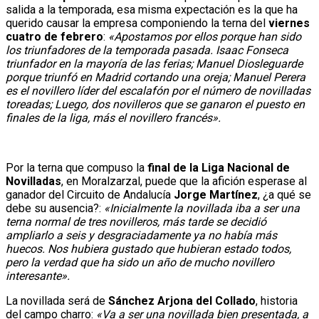
salida a la temporada, esa misma expectación es la que ha
querido causar la empresa componiendo la terna del
viernes
cuatro de febrero
:
«Apostamos por ellos porque han sido
los triunfadores de la temporada pasada. Isaac Fonseca
triunfador en la mayoría de las ferias; Manuel Diosleguarde
porque triunfó en Madrid cortando una oreja; Manuel Perera
es el novillero líder del escalafón por el número de novilladas
toreadas; Luego, dos novilleros que se ganaron el puesto en
finales de la liga, más el novillero francés».
Por la terna que compuso la
final de la Liga Nacional de
Novilladas
, en Moralzarzal, puede que la afición esperase al
ganador del Circuito de Andalucía
Jorge Martínez
, ¿a qué se
debe su ausencia?:
«Inicialmente la novillada iba a ser una
terna normal de tres novilleros, más tarde se decidió
ampliarlo a seis y desgraciadamente ya no había más
huecos. Nos hubiera gustado que hubieran estado todos,
pero la verdad que ha sido un año de mucho novillero
interesante».
La novillada será de
Sánchez Arjona del Collado
, historia
del campo charro:
«Va a ser una novillada bien presentada, a