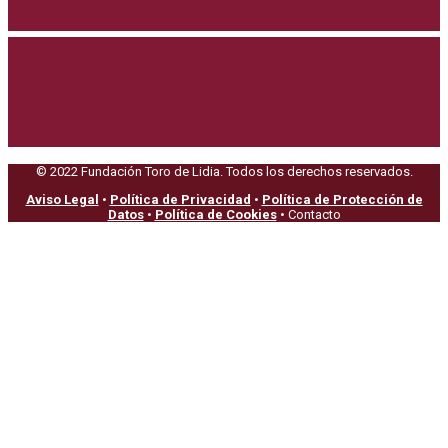
© 2022 Fundación Toro de Lidia. Todos los derechos reservados.
Aviso Legal
•
Política de Privacidad
•
Política de Protección de
Datos
•
Política de Cookies
• Contacto