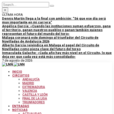
×
ÚLTIMA HORA
Dennis Martín llega a la final con ambición: “Sé que ese día será
muy importante en mi carrera”
Angélica García: «Cuando las instituciones suman esfuerzos, gana
el territorio, ganan nuestros pueblos y ganan también quienes
representan el futuro del mundo del toro»
Málaga coronará este domingo al triunfador del Circuito de
Novilladas de Andalucía 2026
Alberto García reivindica en Málaga el papel del Circuito de
Novilladas como pieza clave del futuro del toreo
Inmaculada Galache: «Cada año hay más nivel en el Circuito, lo que
deja ver que cada vez está más consolidado»
7 de agosto de 2026
INICIO
CIRCUITOS
ANDALUCÍA
MADRID
EXTREMADURA
VALENCIA
CASTILLA Y LEÓN
FINAL DE LA LIGA
TRIUNFADORES
ENTRADAS
NOTICIAS
ACTUALIDAD