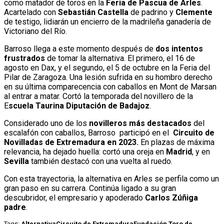
como matador de toros en la
Feria de Pascua de Arles
.
Acartelado con
Sebastián Castella
de padrino y
Clemente
de testigo, lidiarán un encierro de la madrileña ganadería de
Victoriano del Río.
Barroso llega a este momento después de
dos intentos
frustrados
de tomar la alternativa. El primero, el 16 de
agosto en Dax, y el segundo, el 5 de octubre en la Feria del
Pilar de Zaragoza. Una lesión sufrida en su hombro derecho
en su última comparecencia con caballos en Mont de Marsan
al entrar a matar. Cortó la temporada del novillero de la
E
scuela Taurina Diputación de Badajoz
.
Considerado uno de los
novilleros más destacados
del
escalafón con caballos, Barroso participó en el
Circuito de
Novilladas de Extremadura en 2023.
En plazas de máxima
relevancia, ha dejado huella: cortó una oreja en
Madrid
, y en
Sevilla
también destacó con una vuelta al ruedo.
Con esta trayectoria, la alternativa en Arles se perfila como un
gran paso en su carrera. Continúa ligado a su gran
descubridor, el empresario y apoderado
Carlos Zúñiga
padre
.
Tags:
Alternativa
Circuito de Extremadura
Fundación Toro de