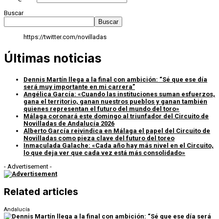
Buscar
Buscar
https://twitter.com/novilladas
Últimas noticias
Dennis Martín llega a la final con ambición: “Sé que ese día
será muy importante en mi carrera”
Angélica García: «Cuando las instituciones suman esfuerzos,
gana el territorio, ganan nuestros pueblos y ganan también
quienes representan el futuro del mundo del toro»
Málaga coronará este domingo al triunfador del Circuito de
Novilladas de Andalucía 2026
Alberto García reivindica en Málaga el papel del Circuito de
Novilladas como pieza clave del futuro del toreo
Inmaculada Galache: «Cada año hay más nivel en el Circuito,
lo que deja ver que cada vez está más consolidado»
- Advertisement -
Related articles
Andalucía