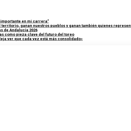
y importante en mi carrera”
 territorio, ganan nuestros pueblos y ganan también quienes represent
as de Andalucía 2026
as como pieza clave del futuro del toreo
 deja ver que cada vez está más consolidado»