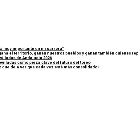
erá muy importante en mi carrera”
ana el territorio, ganan nuestros pueblos y ganan también quienes rep
villadas de Andalucía 2026
ovilladas como pieza clave del futuro del toreo
lo que deja ver que cada vez está más consolidado»