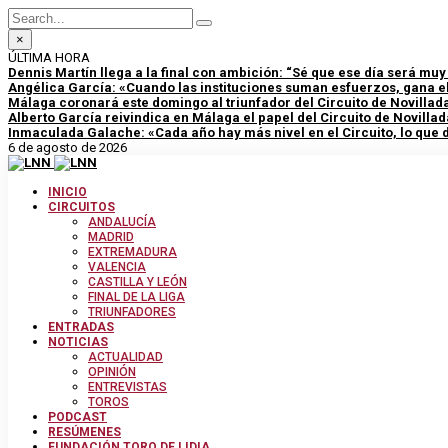
×
ÚLTIMA HORA
Dennis Martín llega a la final con ambición: “Sé que ese día será mu
Angélica García: «Cuando las instituciones suman esfuerzos, gana el
Málaga coronará este domingo al triunfador del Circuito de Novillad
Alberto García reivindica en Málaga el papel del Circuito de Novillad
Inmaculada Galache: «Cada año hay más nivel en el Circuito, lo que
6 de agosto de 2026
INICIO
CIRCUITOS
ANDALUCÍA
MADRID
EXTREMADURA
VALENCIA
CASTILLA Y LEÓN
FINAL DE LA LIGA
TRIUNFADORES
ENTRADAS
NOTICIAS
ACTUALIDAD
OPINIÓN
ENTREVISTAS
TOROS
PODCAST
RESÚMENES
FUNDACIÓN TORO DE LIDIA