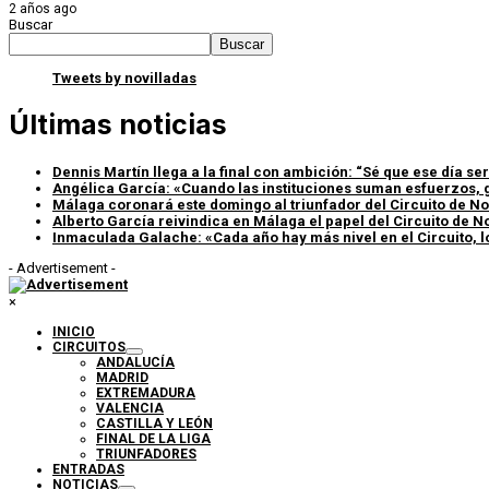
2 años ago
Buscar
Buscar
Tweets by novilladas
Últimas noticias
Dennis Martín llega a la final con ambición: “Sé que ese día s
Angélica García: «Cuando las instituciones suman esfuerzos, g
Málaga coronará este domingo al triunfador del Circuito de No
Alberto García reivindica en Málaga el papel del Circuito de N
Inmaculada Galache: «Cada año hay más nivel en el Circuito, 
- Advertisement -
×
INICIO
CIRCUITOS
ANDALUCÍA
MADRID
EXTREMADURA
VALENCIA
CASTILLA Y LEÓN
FINAL DE LA LIGA
TRIUNFADORES
ENTRADAS
NOTICIAS