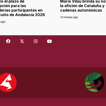
to el plazo de
Mario Vilau brinda su nov
ipción para las
la afición de Cataluña y 
erías participantes en
cadenas autonómicas
rcuito de Andalucía 2026
10 meses ago
 ago