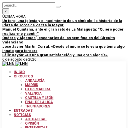
×
ÚLTIMA HORA
Un toro, una iglesia y el nacimiento de un símbolo: la historia de la
Plaza de Toros de Zarza la Mayor
Manuel Quintana, ante el gran reto de La Malagueta: “Quiero poder
realizarme y sentir”
Ondara y Algemesí, escenarios de las semifinales del Circuito
Valenciano
José Javier Martín Corral: «Desde el inicio se le veía que tenía algo
innato para torear»
Félix Bayón: «Es una gran satisfacción y una gran alegría»
6 de agosto de 2026
INICIO
CIRCUITOS
ANDALUCÍA
MADRID
EXTREMADURA
VALENCIA
CASTILLA Y LEÓN
FINAL DE LA LIGA
TRIUNFADORES
ENTRADAS
NOTICIAS
ACTUALIDAD
OPINIÓN
ENTREVISTAS