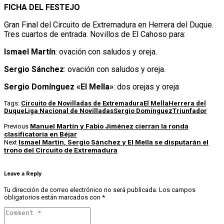
FICHA DEL FESTEJO
Gran Final del Circuito de Extremadura en Herrera del Duque.
Tres cuartos de entrada. Novillos de El Cahoso para:
Ismael Martín
: ovación con saludos y oreja.
Sergio Sánchez
: ovación con saludos y oreja.
Sergio Domínguez «El Mella»
: dos orejas y oreja
Tags:
Circuito de Novilladas de Extremadura
El Mella
Herrera del
Duque
Liga Nacional de Novilladas
Sergio Domínguez
Triunfador
Manuel Martín y Fabio Jiménez cierran la ronda
Previous
clasificatoria en Béjar
Ismael Martín, Sergio Sánchez y El Mella se disputarán el
Next
trono del Circuito de Extremadura
Leave a Reply
Tu dirección de correo electrónico no será publicada.
Los campos
obligatorios están marcados con
*