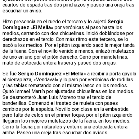
cuartos de espada tras dos pinchazos y paseó una oreja tras
escuchar un aviso.
Hizo presencia en el ruedo el tercero y lo sujetó
Sergio
Domínguez «El Mella»
por verónicas al paso hasta los
medios, cerrando con dos chicuelinas. Inició doblándose por
derechazos en el tercio. Con más ritmo este tercero, se lo
sacó a los medios. Por el pitón izquierdo sacó la mejor tanda
de la faena. Con el novillo venido a menos, enlazó muletazos
de uno en uno por el pitón derecho. Cerró por manoletinas,
mató de estocada entera trasera y paseó dos orejas.
Se fue
Sergio Domínguez «El Mella»
a recibir a porta gayola
al cierraplaza, «Vendaval» y lo paró por verónicas de rodillas
y las tablas rematando con el mismo lance en los medios.
Quitó Ismael Martín por ajustadas chicuelinas en los medios.
Se desmonteró Juan Luis Moreno tras el tercio de
banderillas. Comenzó el trasteo de muleta con pases
cambios por la espalda. Novillo con clase en la embestida
pero falta de celos en el primer toque, por el pitón izquierdo
llegaron los mejores muletazos de la faena, en los medios.
Cerró la faena por naturales y enterró una estocada entera
arriba. Paseó una oreja tras escuchar dos avisos.