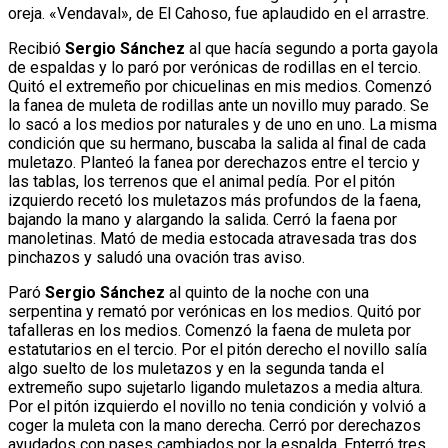
oreja. «Vendaval», de El Cahoso, fue aplaudido en el arrastre.
Recibió
Sergio Sánchez
al que hacía segundo a porta gayola
de espaldas y lo paró por verónicas de rodillas en el tercio.
Quitó el extremeño por chicuelinas en mis medios. Comenzó
la fanea de muleta de rodillas ante un novillo muy parado. Se
lo sacó a los medios por naturales y de uno en uno. La misma
condición que su hermano, buscaba la salida al final de cada
muletazo. Planteó la fanea por derechazos entre el tercio y
las tablas, los terrenos que el animal pedía. Por el pitón
izquierdo recetó los muletazos más profundos de la faena,
bajando la mano y alargando la salida. Cerró la faena por
manoletinas. Mató de media estocada atravesada tras dos
pinchazos y saludó una ovación tras aviso.
Paró
Sergio Sánchez
al quinto de la noche con una
serpentina y remató por verónicas en los medios. Quitó por
tafalleras en los medios. Comenzó la faena de muleta por
estatutarios en el tercio. Por el pitón derecho el novillo salía
algo suelto de los muletazos y en la segunda tanda el
extremeño supo sujetarlo ligando muletazos a media altura.
Por el pitón izquierdo el novillo no tenia condición y volvió a
coger la muleta con la mano derecha. Cerró por derechazos
ayudados con pases cambiados por la espalda. Enterró tres