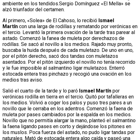
ambiente en los tendidos.Sergio Domínguez «El Mella» se
alzó triunfador del certamen.
Al primero, «Solea» de El Cahoso, lo recibió
Ismael
Martín
con una larga de rodillas y rematando por verónicas en
el tercio. Levantó la primera ovación de la tarde tras parear al
astado. Comenzó la fanea de muleta por derechazos de
rodillas. Se sacó al novillo a los medios. Rajado muy pronto,
buscaba la huida después de cada muletazo. De uno en uno,
por el pitón derecho, sacó dos tandas con muletazos
asentados. Por el pitón izquierdo el novillo no tenía recorrido
y le fue imposible al salmantino ligar muletazos. Enterró
estocada entera tras pinchazo y recogió una ovación en los
medios tras aviso.
Salió el cuarto de la tarde y lo paró
Ismael Martín
por
verónicas rodilla en tierra en el tercio. Quitó por tafalleras en
los medios. Volvió a coger los palos y puso tres pares a un
novillo que le cerraba en los adentros. Comenzó la faena de
muleta por pases cambiados por la espalda en los medios.
Novillo que no permitía alargar la mano, planteó el salmantino
la faena ligando pases en corto y dejándose los pitones en
los muslos. Poca fuerza del astado, no pudo ligar tandas por
naturales. Mató de estocada entera algo caída y paseó una