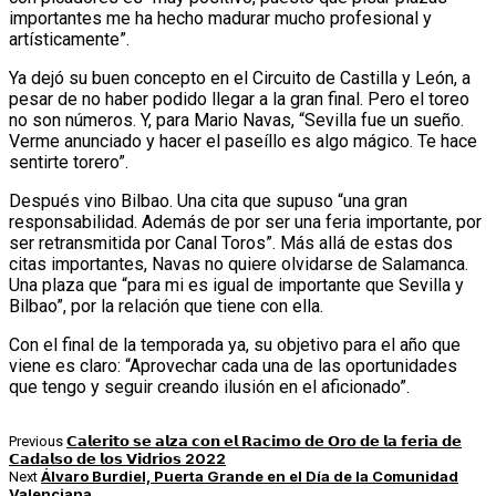
importantes me ha hecho madurar mucho profesional y
artísticamente”.
Ya dejó su buen concepto en el Circuito de Castilla y León, a
pesar de no haber podido llegar a la gran final. Pero el toreo
no son números. Y, para Mario Navas, “Sevilla fue un sueño.
Verme anunciado y hacer el paseíllo es algo mágico. Te hace
sentirte torero”.
Después vino Bilbao. Una cita que supuso “una gran
responsabilidad. Además de por ser una feria importante, por
ser retransmitida por Canal Toros”. Más allá de estas dos
citas importantes, Navas no quiere olvidarse de Salamanca.
Una plaza que “para mi es igual de importante que Sevilla y
Bilbao”, por la relación que tiene con ella.
Con el final de la temporada ya, su objetivo para el año que
viene es claro: “Aprovechar cada una de las oportunidades
que tengo y seguir creando ilusión en el aficionado”.
𝗖𝗮𝗹𝗲𝗿𝗶𝘁𝗼 𝘀𝗲 𝗮𝗹𝘇𝗮 𝗰𝗼𝗻 𝗲𝗹 𝗥𝗮𝗰𝗶𝗺𝗼 𝗱𝗲 𝗢𝗿𝗼 𝗱𝗲 𝗹𝗮 𝗳𝗲𝗿𝗶𝗮 𝗱𝗲
Previous
𝗖𝗮𝗱𝗮𝗹𝘀𝗼 𝗱𝗲 𝗹𝗼𝘀 𝗩𝗶𝗱𝗿𝗶𝗼𝘀 2022
Álvaro Burdiel, Puerta Grande en el Día de la Comunidad
Next
Valenciana