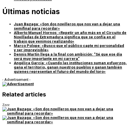
Últimas noticias
Juan Bazaga: «Son dos novilleros que nos van a dejar una
semifinal para recordar»
Alberto Manuel Hornos: «Repetir un año más en el Circuito de
Novilladas de Extremadura significa que se confía en el
trabajo que venimos realizando»
Marco Polope: «Busco que el público capte mi personalidad
y ser imprevisible»
Dennis Martín llega a la final con ambición: “Sé que ese día
será muy importante en mi carrera”
Angélica García: «Cuando las instituciones suman esfuerzos,
gana el territorio, ganan nuestros pueblos y ganan también
quienes representan el futuro del mundo del toro»
- Advertisement -
Related articles
Zzzz