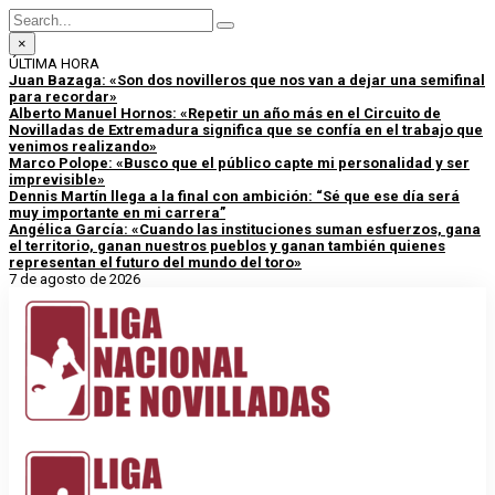
×
ÚLTIMA HORA
Juan Bazaga: «Son dos novilleros que nos van a dejar una semifinal
para recordar»
Alberto Manuel Hornos: «Repetir un año más en el Circuito de
Novilladas de Extremadura significa que se confía en el trabajo que
venimos realizando»
Marco Polope: «Busco que el público capte mi personalidad y ser
imprevisible»
Dennis Martín llega a la final con ambición: “Sé que ese día será
muy importante en mi carrera”
Angélica García: «Cuando las instituciones suman esfuerzos, gana
el territorio, ganan nuestros pueblos y ganan también quienes
representan el futuro del mundo del toro»
7 de agosto de 2026