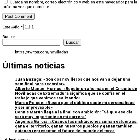
Guarda mi nombre, correo electrónico y web en este navegador para la
próxima vez que comente.
Este @ño
*
Buscar
Buscar
https://twitter.com/novilladas
Últimas noticias
Juan Bazaga: «Son dos novilleros que nos van a dejar una
semifinal para recordar»
Alberto Manuel Hornos: «Repetir un año más en el Circuito de
Novilladas de Extremadura significa que se confía en el
trabajo que venimos realizando»
Marco Polope: «Busco que el público capte mi personalidad
y ser imprevisible»
Dennis Martín llega a la final con ambición: “Sé que ese día
será muy importante en mi carrera”
Angélica García: «Cuando las instituciones suman esfuerzos,
gana el territorio, ganan nuestros pueblos y ganan también
quienes representan el futuro del mundo del toro»
- Advertisement -