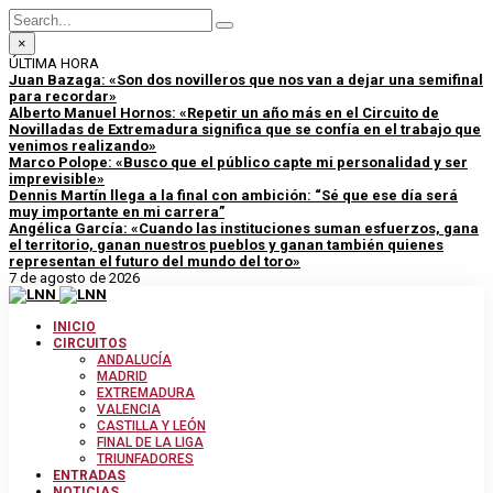
×
ÚLTIMA HORA
Juan Bazaga: «Son dos novilleros que nos van a dejar una semifinal
para recordar»
Alberto Manuel Hornos: «Repetir un año más en el Circuito de
Novilladas de Extremadura significa que se confía en el trabajo que
venimos realizando»
Marco Polope: «Busco que el público capte mi personalidad y ser
imprevisible»
Dennis Martín llega a la final con ambición: “Sé que ese día será
muy importante en mi carrera”
Angélica García: «Cuando las instituciones suman esfuerzos, gana
el territorio, ganan nuestros pueblos y ganan también quienes
representan el futuro del mundo del toro»
7 de agosto de 2026
INICIO
CIRCUITOS
ANDALUCÍA
MADRID
EXTREMADURA
VALENCIA
CASTILLA Y LEÓN
FINAL DE LA LIGA
TRIUNFADORES
ENTRADAS
NOTICIAS