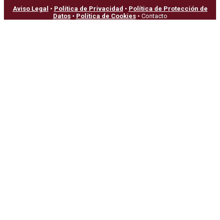
Aviso Legal
•
Política de Privacidad
•
Política de Protección de
Datos
•
Política de Cookies
• Contacto