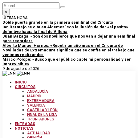
×
ÚLTIMA HORA
Doble puerta grande en la primera semifinal del Circuito
Ian Bermejo se cita en Algemesí con la ilusión de dar «el pasito»
definitivo hacia la final de Villena
Juan Bazaga: «Son dos novilleros que nos van a dejar una semifinal
para recordar»
Alberto Manuel Hornos: «Repetir un año más en el Circuito de
Novilladas de Extremadura significa que se confía en el trabajo que
venimos realizando»
Marco Polope: «Busco que el público capte mi personalidad y ser
imprevisible»
9 de agosto de 2026
INICIO
CIRCUITOS
ANDALUCÍA
MADRID
EXTREMADURA
VALENCIA
CASTILLA Y LEÓN
FINAL DE LA LIGA
TRIUNFADORES
ENTRADAS
NOTICIAS
ACTUALIDAD
OPINIÓN