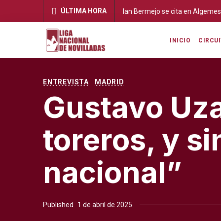
ÚLTIMA HORA
Ian Bermejo se cita en Algemesí c
INICIO
CIRCU
ENTREVISTA
MADRID
Gustavo Uzal
toreros, y si
nacional”
Published
1 de abril de 2025