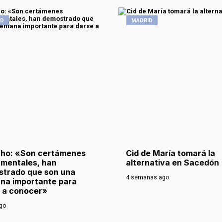
ID
MADRID
ho: «Son certámenes
Cid de María tomará la
mentales, han
alternativa en Sacedón
trado que son una
4 semanas ago
na importante para
 a conocer»
ago