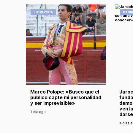
ENTREVISTA
MADR
Marco Polope: «Busco que el
Jaroc
público capte mi personalidad
funda
y ser imprevisible»
demos
venta
1 día ago
darse
4 días 