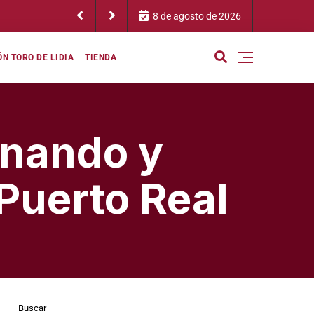
a: «Son dos novilleros que nos van a dejar una semifinal para recordar»
8 de agosto de 2026
N TORO DE LIDIA
TIENDA
rnando y
Puerto Real
Buscar