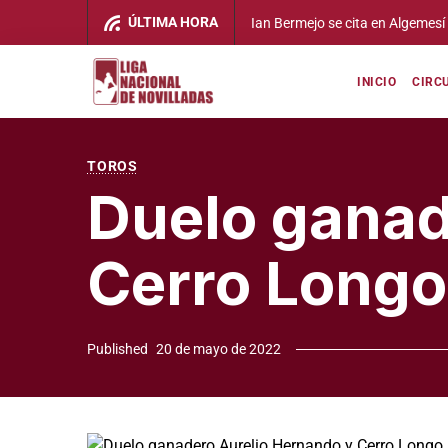
ÚLTIMA HORA
Ian Bermejo se cita en Algemesí con la ilusión de dar «el pasito
INICIO
CIRC
TOROS
Duelo ganad
Cerro Longo
Published
20 de mayo de 2022