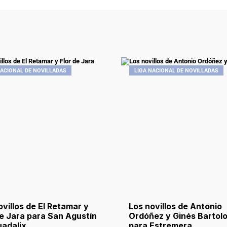
NACIONAL DE NOVILLADAS
LIGA NACIONAL DE NOVILLADAS
ovillos de El Retamar y
Los novillos de Antonio
de Jara para San Agustín
Ordóñez y Ginés Bartol
uadalix
para Estremera