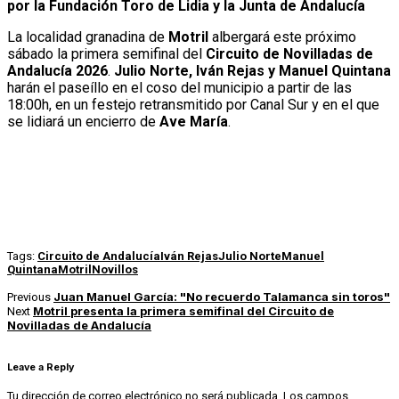
por la Fundación Toro de Lidia y la Junta de Andalucía
La localidad granadina de
Motril
albergará este próximo
sábado la primera semifinal del
Circuito de Novilladas de
Andalucía 2026
.
Julio Norte, Iván Rejas y Manuel Quintana
harán el paseíllo en el coso del municipio a partir de las
18:00h, en un festejo retransmitido por Canal Sur y en el que
se lidiará un encierro de
Ave María
.
Tags:
Circuito de Andalucía
Iván Rejas
Julio Norte
Manuel
Quintana
Motril
Novillos
Juan Manuel García: "No recuerdo Talamanca sin toros"
Previous
Motril presenta la primera semifinal del Circuito de
Next
Novilladas de Andalucía
Leave a Reply
Tu dirección de correo electrónico no será publicada.
Los campos