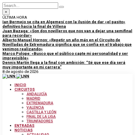
×
ÚLTIMA HORA
Ian Bermejo se cita en Algemesí con la ilusión de dar «el pasito»
definitivo hacia la final de Villena
Juan Bazaga: «Son dos novilleros que nos van a dejar una semifinal
para recordar»
Alberto Manuel Hornos: «Repetir un año más en el Circuito de
Novilladas de Extremadura significa que se confía en el trabajo que
venimos realizando»
Marco Polope: «Busco que el público capte mi personalidad y ser
imprevisible»
Dennis Martín llega a la final con ambición: “Sé que ese día será
muy importante en mi carrera”
8 de agosto de 2026
INICIO
CIRCUITOS
ANDALUCÍA
MADRID
EXTREMADURA
VALENCIA
CASTILLA Y LEÓN
FINAL DE LA LIGA
TRIUNFADORES
ENTRADAS
NOTICIAS
ACTUALIDAD