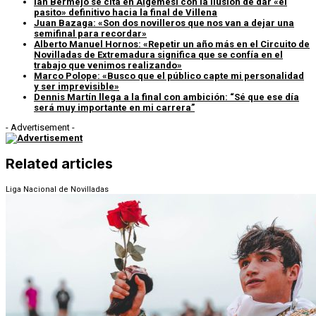
Ian Bermejo se cita en Algemesí con la ilusión de dar «el
pasito» definitivo hacia la final de Villena
Juan Bazaga: «Son dos novilleros que nos van a dejar una
semifinal para recordar»
Alberto Manuel Hornos: «Repetir un año más en el Circuito de
Novilladas de Extremadura significa que se confía en el
trabajo que venimos realizando»
Marco Polope: «Busco que el público capte mi personalidad
y ser imprevisible»
Dennis Martín llega a la final con ambición: “Sé que ese día
será muy importante en mi carrera”
- Advertisement -
Related articles
Liga Nacional de Novilladas