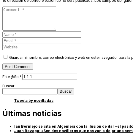
Tu dirección de correo electrónico no será publicada.
Los campos obligator
Guarda mi nombre, correo electrónico y web en este navegador para la
Este @ño
*
Buscar
Buscar
Tweets by novilladas
Últimas noticias
Ian Bermejo se cita en Algemesí con la ilusión de dar «el pasito»
Juan Bazaga: «Son dos novilleros que nos van a dejar una sem