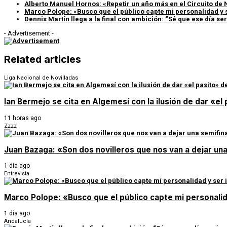
Alberto Manuel Hornos: «Repetir un año más en el Circuito de 
Marco Polope: «Busco que el público capte mi personalidad y 
Dennis Martín llega a la final con ambición: “Sé que ese día s
- Advertisement -
Related articles
Liga Nacional de Novilladas
Ian Bermejo se cita en Algemesí con la ilusión de dar «el p
11 horas ago
Zzzz
Juan Bazaga: «Son dos novilleros que nos van a dejar un
1 día ago
Entrevista
Marco Polope: «Busco que el público capte mi personalid
1 día ago
Andalucía