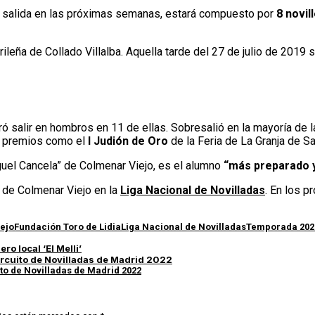
de salida en las próximas semanas, estará compuesto por
8 novil
leña de Collado Villalba. Aquella tarde del 27 de julio de 2019 
 salir en hombros en 11 de ellas. Sobresalió en la mayoría de l
vo premios como el
I Judión de Oro
de la Feria de La Granja de Sa
guel Cancela” de Colmenar Viejo, es el alumno
“más preparado y
a de Colmenar Viejo en la
Liga Nacional de Novilladas
. En los p
ejo
Fundación Toro de Lidia
Liga Nacional de Novilladas
Temporada 202
o local ‘El Melli’
ircuito de Novilladas de Madrid 2022