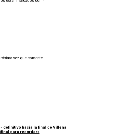
ios están marcados con
*
 próxima vez que comente.
 definitivo hacia la final de Villena
ifinal para recordar»