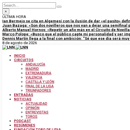
×
ÚLTIMA HORA
Ian Bermejo se cita en Algemesí con la ilusión de dar «el pasito» defini
Juan Bazaga: «Son dos novilleros que nos van a dejar una semifinal
Alberto Manuel Hornos: «Repetir un año más en el Circuito de Novill
Marco Polope: «Busco que el público capte mi personalidad y ser im
Dennis Martín llega a la final con ambición: “Sé que ese día será mu
8 de agosto de 2026
INICIO
CIRCUITOS
ANDALUCÍA
MADRID
EXTREMADURA
VALENCIA
CASTILLA Y LEÓN
FINAL DE LA LIGA
TRIUNFADORES
ENTRADAS
NOTICIAS
ACTUALIDAD
OPINIÓN
ENTREVISTAS
TOROS
PODCAST
RESÚMENES
FUNDACIÓN TORO DE LIDIA