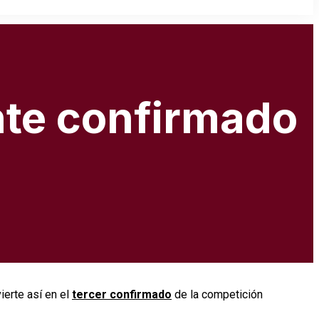
ante confirmado
ierte así en el
tercer confirmado
de la competición