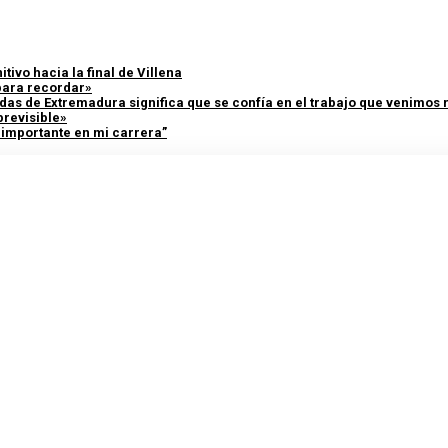
tivo hacia la final de Villena
 para recordar»
adas de Extremadura significa que se confía en el trabajo que venimos
previsible»
y importante en mi carrera”