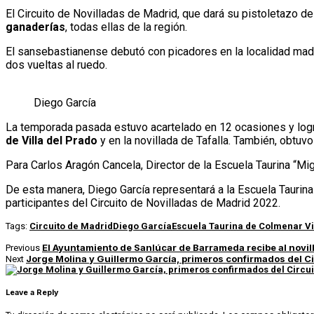
El Circuito de Novilladas de Madrid, que dará su pistoletazo 
ganaderías
, todas ellas de la región.
El sansebastianense debutó con picadores en la localidad madri
dos vueltas al ruedo.
Diego García
La temporada pasada estuvo acartelado en 12 ocasiones y logró
de Villa del Prado
y en la novillada de Tafalla. También, obtu
Para Carlos Aragón Cancela, Director de la Escuela Taurina “Mi
De esta manera, Diego García representará a la Escuela Taurin
participantes del Circuito de Novilladas de Madrid 2022.
Tags:
Circuito de Madrid
Diego García
Escuela Taurina de Colmenar Vi
El Ayuntamiento de Sanlúcar de Barrameda recibe al noviller
Previous
Jorge Molina y Guillermo García, primeros confirmados del C
Next
Leave a Reply