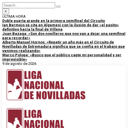
×
ÚLTIMA HORA
Doble puerta grande en la primera semifinal del Circuito
Ian Bermejo se cita en Algemesí con la ilusión de dar «el pasito»
definitivo hacia la final de Villena
Juan Bazaga: «Son dos novilleros que nos van a dejar una semifinal
para recordar»
Alberto Manuel Hornos: «Repetir un año más en el Circuito de
Novilladas de Extremadura significa que se confía en el trabajo que
venimos realizando»
Marco Polope: «Busco que el público capte mi personalidad y ser
imprevisible»
9 de agosto de 2026