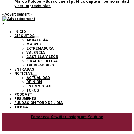
Marco Polope: «Busco que el público capte mi personalidad
y ser imprevisible»
- Advertisement -
×
INICIO
CIRCUITOS
ANDALUCÍA
MADRID
EXTREMADURA
VALENCIA
CASTILLA Y LEÓN
FINAL DE LA LIGA
TRIUNFADORES
ENTRADAS
NOTICIAS
ACTUALIDAD
OPINIÓN
ENTREVISTAS
TOROS
PODCAST
RESÚMENES
FUNDACIÓN TORO DE LIDIA
TIENDA
Facebook
X-twitter
Instagram
Youtube