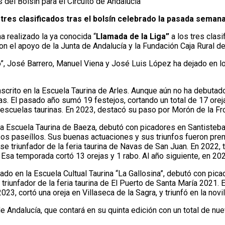
 tres clasificados tras el bolsín celebrado la pasada seman
 ha realizado la ya conocida “
Llamada de la Liga”
a los tres clasi
n el apoyo de la Junta de Andalucía y la Fundación Caja Rural del
, José Barrero, Manuel Viena y José Luis López ha dejado en lo m
 inscrito en la Escuela Taurina de Arles. Aunque aún no ha debu
as. El pasado año sumó 19 festejos, cortando un total de 17 orej
e escuelas taurinas. En 2023, destacó su paso por Morón de la Fr
n la Escuela Taurina de Baeza, debutó con picadores en Santisteb
os paseíllos. Sus buenas actuaciones y sus triunfos fueron prem
se triunfador de la feria taurina de Navas de San Juan. En 2022
Esa temporada cortó 13 orejas y 1 rabo. Al año siguiente, en 2023
rmado en la Escuela Cultual Taurina “La Gallosina”, debutó con p
 triunfador de la feria taurina de El Puerto de Santa María 2021.
023, cortó una oreja en Villaseca de la Sagra, y triunfó en la novi
e Andalucía, que contará en su quinta edición con un total de nue