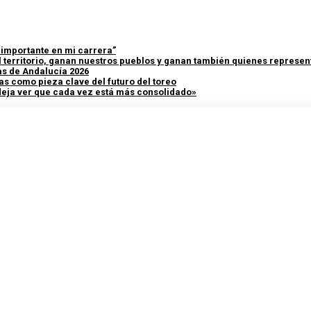
y importante en mi carrera”
 territorio, ganan nuestros pueblos y ganan también quienes represent
as de Andalucía 2026
as como pieza clave del futuro del toreo
 deja ver que cada vez está más consolidado»