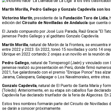
Martín Morilla, Pedro Gallego y Gonzalo Capdevila son los
Victorino Martín
, presidente de la
Fundación Toro de Lidia
,
edición del
Circuito de Novilladas de Andalucía
que cuenta co
El Jurado compuesto por José Luis Parada, Raúl Gracia “El Tato”
jienense Pedro Gallego y al gaditano Gonzalo Capdevila.
Martín Morilla
, natural de Morón de la Frontera, se encuentra
entre 2022 y 2023. En 2022, toreó 15 novilladas y cortó 14 orej
Ubrique en 2022 cortando 2 orejas a un novillo en la reunión d
Pedro Gallego
, natural de Torreperogil (Jaén) y vinculado co
jienense realizó su presentación en Perú, donde firmó numeros
2021, fue galardonado con el premio “Enrique Ponce” tras alzar
Jarama, Calasparra, Galapagar o Los Navalmorales, entre otras. 
Gonzalo Capdevila
, natural de El Puerto de Santa María y fo
(Toledo). Anteriormente, en su etapa sin caballos fue declarado
Capdevila fue declarado triunfador de la feria de Algeciras. En 2
Estos tres nombres formarán parte del Circuito de Novilladas d
se darán a conocer próximamente.