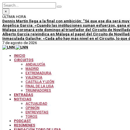
×
ÚLTIMA HORA
Dennis Martín llega a la final con ambición: “Sé que ese día será mu
Angélica García: «Cuando las instituciones suman esfuerzos, gana el
Málaga coronará este domingo al triunfador del Circuito de Novillad
Alberto García reivindica en Málaga el papel del Circuito de Novillad
Inmaculada Galache: «Cada año hay más nivel en el Circuito, lo que
7 de agosto de 2026
INICIO
CIRCUITOS
ANDALUCÍA
MADRID
EXTREMADURA
VALENCIA
CASTILLA Y LEÓN
FINAL DE LA LIGA
TRIUNFADORES
ENTRADAS
NOTICIAS
ACTUALIDAD
OPINIÓN
ENTREVISTAS
TOROS
PODCAST
RESÚMENES
FUNDACIÓN TORO DE LIDIA