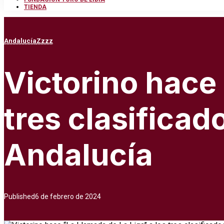
TIENDA
Andalucía
Zzzz
Victorino hace 
tres clasificad
Andalucía
Published
6 de febrero de 2024