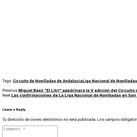
Tags:
Circuito de Novilladas de Andalucía
Liga Nacional de Novilladas
Miguel Báez “El Litri” apadrinará la V edición del Circuito
Previous
Las confirmaciones de La Liga Nacional de Novilladas en San 
Next
Leave a Reply
Tu dirección de correo electrónico no será publicada.
Los campos obligator