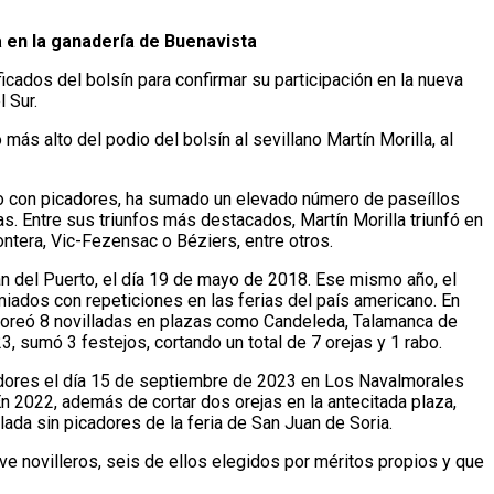
a en la ganadería de Buenavista
ficados del bolsín para confirmar su participación en la nueva
 Sur.
ás alto del podio del bolsín al sevillano Martín Morilla, al
tado con picadores, ha sumado un elevado número de paseíllos
as. Entre sus triunfos más destacados, Martín Morilla triunfó en
ontera, Vic-Fezensac o Béziers, entre otros.
an del Puerto, el día 19 de mayo de 2018. Ese mismo año, el
iados con repeticiones en las ferias del país americano. En
, toreó 8 novilladas en plazas como Candeleda, Talamanca de
, sumó 3 festejos, cortando un total de 7 orejas y 1 rabo.
icadores el día 15 de septiembre de 2023 en Los Navalmorales
 En 2022, además de cortar dos orejas en la antecitada plaza,
llada sin picadores de la feria de San Juan de Soria.
ve novilleros, seis de ellos elegidos por méritos propios y que