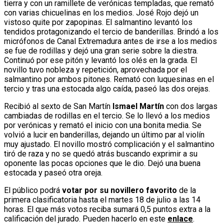
tierra y con un ramillete de verónicas templadas, que remató
con varias chicuelinas en los medios. José Rojo dejó un
vistoso quite por zapopinas. El salmantino levantó los
tendidos protagonizando el tercio de banderillas. Brindó a los
micrófonos de Canal Extremadura antes de irse a los medios
se fue de rodillas y dejó una gran serie sobre la diestra.
Continuó por ese pitón y levantó los olés en la grada. El
novillo tuvo nobleza y repetición, aprovechada por el
salmantino por ambos pitones. Remató con luquesinas en el
tercio y tras una estocada algo caída, paseó las dos orejas.
Recibió al sexto de San Martín
Ismael Martín
con dos largas
cambiadas de rodillas en el tercio. Se lo llevó a los medios
por verónicas y remató el inicio con una bonita media. Se
volvió a lucir en banderillas, dejando un último par al violín
muy ajustado. El novillo mostró complicación y el salmantino
tiró de raza y no se quedó atrás buscando exprimir a su
oponente las pocas opciones que le dio. Dejó una buena
estocada y paseó otra oreja.
El público podrá
votar por su novillero favorito
de la
primera clasificatoria hasta el martes 18 de julio a las 14
horas. El que más votos reciba sumará 0,5 puntos extra a la
calificación del jurado. Pueden hacerlo en este
enlace
.