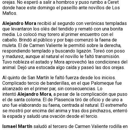
orejas. No esperó a salir a hombros y puso rumbo a Ceret
donde hace este domingo el paseíllo ante novillos de Los
Maños.
Alejandro Mora
recibió al segundo con verónicas templadas
que levantaron los olés del tendido y remató con una bonita
media. Lo colocó muy torero al primer encuentro con el
caballo. Brindó al público y por bajo comenzó la faena de
muleta. El de Carmen Valiente le permitió sobre la derecha,
respondiendo templado y buscando ligazón. Toreó con poso
y madurez, aunque al natural el novillo le faltó transmisión.
Tuvo nobleza el astado y Mora aprovechó las condiciones del
animal. Dejó una estocada algo caída y paseó las dos orejas.
Al quinto de San Martín le faltó fuerza desde los inicios.
Complicado tercio de banderillas, en el que Palomeque fue
alcanzado en el primer par, sin consecuencias. Lo
intentó
Alejandro Mora
, a pesar de la complicación que puso
el de santa coloma. El de Plasencia tiró de oficio y de uno a
uno fue elaborando su faena, centrada al natural. El extremeño
se mostró por encima del anima y tras dos pinchazos, enterró
la espada y saludó una ovación desde el tercio.
Ismael Martín
saludó al tercero de Carmen Valiente rodilla en