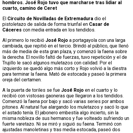
hombros. José Rojo tuvo que marcharse tras lidiar al
cuarto, camino de Ceret
El
Circuito de Novilladas de Extremadura
dio el
pistoletazo de salida de forma triunfal en
Casar de
Cáceres
con media entrada en los tendidos.
Al primero lo recibió
José Rojo
a portagayola con una larga
cambiada, que repitió en el tercio. Brindó al público, que llenó
más de media de esta gran plaza, y comenzó la faena sobre
la derecha. El novillo faltó de fuerzas, tuvo repetición y el de
Trujillo le sacó algunos muletazos con calidad. Por el
izquierdo se quedó algo más corto y Rojo volvió a la diestra
para terminar la faena. Mató de estocada y paseó la primera
oreja del certamen.
A la puerta de toriles se fue
José Rojo
en el cuarto y lo
recibió con vistosas gaoneras que llegaron a los tendidos.
Comenzó la faena por bajo y sacó varias series por ambos
pitones. Al natural fue alargando los muletazos y sacó lo que
el astado tenía. El jabonero embestía algo incierto, sin la
misma nobleza de sus hermanos y fue volteado sufriendo un
fuerte varetazo. Ni se miró y siguió su faena. Terminó con
ajustadas manoletinas y tras media estocada, paseó dos