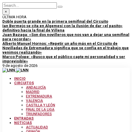
×
ÚLTIMA HORA
Doble puerta grande en la primera semifinal del Circuito
Ian Bermejo se cita en Algemesí con la ilusión de dar «el pasito»
definitivo hacia la final de Villena
Juan Bazaga: «Son dos novilleros que nos van a dejar una semifinal
para recordar»
Alberto Manuel Hornos: «Repetir un año más en el Circuito de
Novilladas de Extremadura significa que se confía en el trabajo que
venimos realizando»
Marco Polope: «Busco que el público capte mi personalidad y ser
imprevisible»
9 de agosto de 2026
INICIO
CIRCUITOS
ANDALUCÍA
MADRID
EXTREMADURA
VALENCIA
CASTILLA Y LEÓN
FINAL DE LA LIGA
TRIUNFADORES
ENTRADAS
NOTICIAS
ACTUALIDAD
OPINIÓN