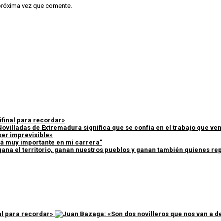
 próxima vez que comente.
ifinal para recordar»
Novilladas de Extremadura significa que se confía en el trabajo que v
ser imprevisible»
erá muy importante en mi carrera”
ana el territorio, ganan nuestros pueblos y ganan también quienes rep