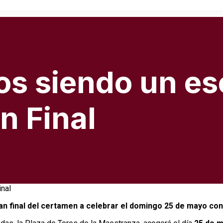
ños siendo un e
an Final
an final del certamen a celebrar el domingo 25 de mayo con