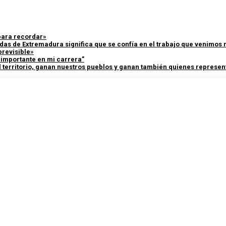
 para recordar»
adas de Extremadura significa que se confía en el trabajo que venimos
previsible»
y importante en mi carrera”
 territorio, ganan nuestros pueblos y ganan también quienes represent