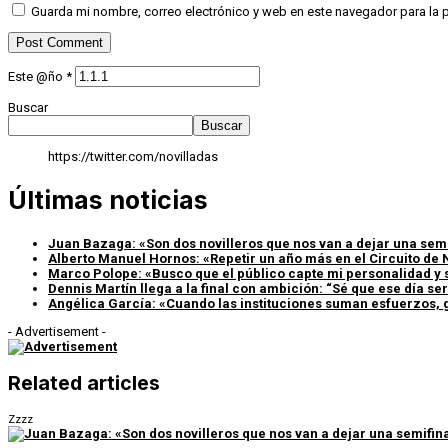
Guarda mi nombre, correo electrónico y web en este navegador para la
Este @ño
*
Buscar
Buscar
https://twitter.com/novilladas
Últimas noticias
Juan Bazaga: «Son dos novilleros que nos van a dejar una sem
Alberto Manuel Hornos: «Repetir un año más en el Circuito de 
Marco Polope: «Busco que el público capte mi personalidad y 
Dennis Martín llega a la final con ambición: “Sé que ese día s
Angélica García: «Cuando las instituciones suman esfuerzos, g
- Advertisement -
Related articles
Zzzz