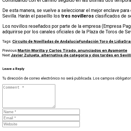
Continuando con el camino seguido en las últimas dos temporad
De esta manera, se vuelve a seleccionar el mejor enclave para 
Sevilla. Harán el paseíllo los
tres novilleros
clasificados de s
Los novillos reseñados por parte de la empresa (Empresa Pag
adquirirse por los canales oficiales de la Plaza de Toros de Sev
Tags:
Circuito de Novilladas de Andalucía
Fundación Toro de Lidia
Gra
Martín Morilla y Carlos Tirado, anunciados en Ayamonte
Previous
Javier Zulueta, alternativa de categoría y dos tardes en Sevil
Next
Leave a Reply
Tu dirección de correo electrónico no será publicada.
Los campos obligator