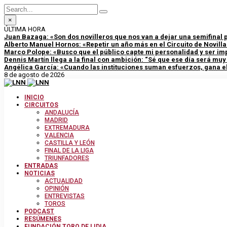
×
ÚLTIMA HORA
Juan Bazaga: «Son dos novilleros que nos van a dejar una semifinal
Alberto Manuel Hornos: «Repetir un año más en el Circuito de Novill
Marco Polope: «Busco que el público capte mi personalidad y ser im
Dennis Martín llega a la final con ambición: “Sé que ese día será mu
Angélica García: «Cuando las instituciones suman esfuerzos, gana el
8 de agosto de 2026
INICIO
CIRCUITOS
ANDALUCÍA
MADRID
EXTREMADURA
VALENCIA
CASTILLA Y LEÓN
FINAL DE LA LIGA
TRIUNFADORES
ENTRADAS
NOTICIAS
ACTUALIDAD
OPINIÓN
ENTREVISTAS
TOROS
PODCAST
RESÚMENES
FUNDACIÓN TORO DE LIDIA