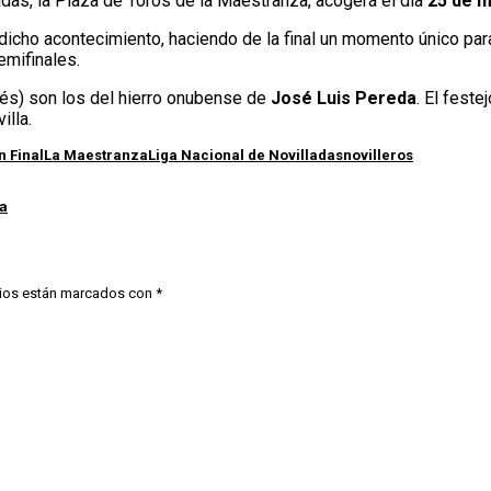
as, la Plaza de Toros de la Maestranza, acogerá el día
25 de 
dicho acontecimiento, haciendo de la final un momento único para 
emifinales.
és) son los del hierro onubense de
José Luis Pereda
. El fest
illa.
n Final
La Maestranza
Liga Nacional de Novilladas
novilleros
la
ios están marcados con
*