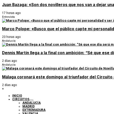
Juan Bazaga: «Son dos novilleros que nos van a dejar un
17 horas ago
Entrevista
Marco Polope: «Busco que el público capte mi personalid
23 horas ago
Andalucía
Dennis Martín llega a la final con ambición: “Sé que ese 
2 días ago
Andalucía
Málaga coronará este domingo al triunfador del Circuito
2 días ago
×
INICIO
CIRCUITOS
ANDALUCÍA
MADRID
EXTREMADURA
VALENCIA