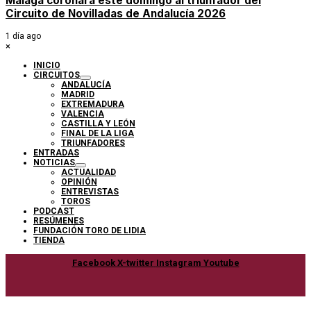
Málaga coronará este domingo al triunfador del
Circuito de Novilladas de Andalucía 2026
1 día ago
×
INICIO
CIRCUITOS
ANDALUCÍA
MADRID
EXTREMADURA
VALENCIA
CASTILLA Y LEÓN
FINAL DE LA LIGA
TRIUNFADORES
ENTRADAS
NOTICIAS
ACTUALIDAD
OPINIÓN
ENTREVISTAS
TOROS
PODCAST
RESÚMENES
FUNDACIÓN TORO DE LIDIA
TIENDA
Facebook
X-twitter
Instagram
Youtube