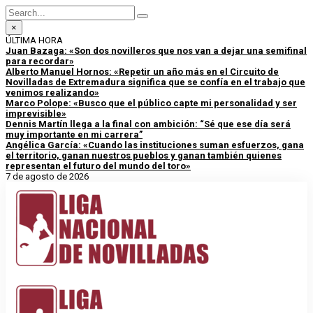
×
ÚLTIMA HORA
Juan Bazaga: «Son dos novilleros que nos van a dejar una semifinal
para recordar»
Alberto Manuel Hornos: «Repetir un año más en el Circuito de
Novilladas de Extremadura significa que se confía en el trabajo que
venimos realizando»
Marco Polope: «Busco que el público capte mi personalidad y ser
imprevisible»
Dennis Martín llega a la final con ambición: “Sé que ese día será
muy importante en mi carrera”
Angélica García: «Cuando las instituciones suman esfuerzos, gana
el territorio, ganan nuestros pueblos y ganan también quienes
representan el futuro del mundo del toro»
7 de agosto de 2026