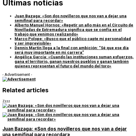
Últimas noticias
Juan Bazaga: «Son dos novilleros que nos van a dejar una
semifinal para recordar»
Alberto Manuel Hornos: «Repetir un año más en el Circuito de
Novilladas de Extremadura significa que se confía en el
trabajo que venimos realizando»
Marco Polope: «Busco que el público capte mi personalidad
y ser imprevisible»
Dennis Martín llega a la final con ambición: “Sé que ese día
será muy importante en mi carrera”
Angélica García: «Cuando las instituciones suman esfuerzos,
gana el territorio, ganan nuestros pueblos y ganan también
quienes representan el futuro del mundo del toro»
- Advertisement -
Related articles
Zzzz
Juan Bazaga: «Son dos novilleros que nos van a dejar
una semifinal para recordar»