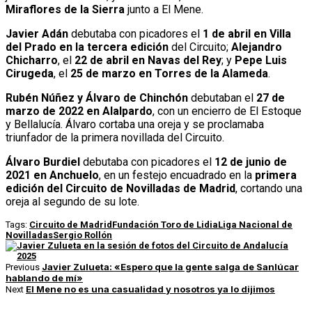
Miraflores de la Sierra
junto a El Mene.
Javier Adán
debutaba con picadores el
1 de abril en Villa
del Prado en la tercera edición
del Circuito;
Alejandro
Chicharro
, el
22 de abril en Navas del Rey
; y
Pepe Luis
Cirugeda
, el
25 de marzo en Torres de la Alameda
.
Rubén Núñez y Álvaro de Chinchón
debutaban el
27 de
marzo de 2022 en Alalpardo
, con un encierro de El Estoque
y Bellalucía. Álvaro cortaba una oreja y se proclamaba
triunfador de la primera novillada del Circuito.
Álvaro Burdiel
debutaba con picadores el
12 de junio de
2021 en Anchuelo
, en un festejo encuadrado en la
primera
edición del Circuito de Novilladas de Madrid
, cortando una
oreja al segundo de su lote.
Tags:
Circuito de Madrid
Fundación Toro de Lidia
Liga Nacional de
Novilladas
Sergio Rollón
Javier Zulueta: «Espero que la gente salga de Sanlúcar
Previous
hablando de mí»
El Mene no es una casualidad y nosotros ya lo dijimos
Next