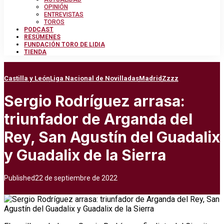
OPINIÓN
ENTREVISTAS
TOROS
PODCAST
RESÚMENES
FUNDACIÓN TORO DE LIDIA
TIENDA
Castilla y León
Liga Nacional de Novilladas
Madrid
Zzzz
Sergio Rodríguez arrasa:
triunfador de Arganda del
Rey, San Agustín del Guadalix
y Guadalix de la Sierra
Published
22 de septiembre de 2022