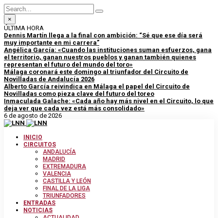
×
ÚLTIMA HORA
Dennis Martín llega a la final con ambición: “Sé que ese día será
muy importante en mi carrera”
Angélica García: «Cuando las instituciones suman esfuerzos, gana
el territorio, ganan nuestros pueblos y ganan también quienes
representan el futuro del mundo del toro»
Málaga coronará este domingo al triunfador del Circuito de
Novilladas de Andalucía 2026
Alberto García reivindica en Málaga el papel del Circuito de
Novilladas como pieza clave del futuro del toreo
Inmaculada Galache: «Cada año hay más nivel en el Circuito, lo que
deja ver que cada vez está más consolidado»
6 de agosto de 2026
INICIO
CIRCUITOS
ANDALUCÍA
MADRID
EXTREMADURA
VALENCIA
CASTILLA Y LEÓN
FINAL DE LA LIGA
TRIUNFADORES
ENTRADAS
NOTICIAS
ACTUALIDAD