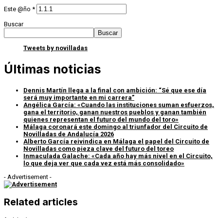
Este @ño
*
Buscar
Buscar
Tweets by novilladas
Últimas noticias
Dennis Martín llega a la final con ambición: “Sé que ese día
será muy importante en mi carrera”
Angélica García: «Cuando las instituciones suman esfuerzos,
gana el territorio, ganan nuestros pueblos y ganan también
quienes representan el futuro del mundo del toro»
Málaga coronará este domingo al triunfador del Circuito de
Novilladas de Andalucía 2026
Alberto García reivindica en Málaga el papel del Circuito de
Novilladas como pieza clave del futuro del toreo
Inmaculada Galache: «Cada año hay más nivel en el Circuito,
lo que deja ver que cada vez está más consolidado»
- Advertisement -
Related articles