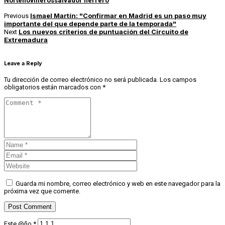
Norte
novilleros
salvador herrero
Ismael Martín: "Confirmar en Madrid es un paso muy
Previous
importante del que depende parte de la temporada"
Los nuevos criterios de puntuación del Circuito de
Next
Extremadura
Leave a Reply
Tu dirección de correo electrónico no será publicada.
Los campos
obligatorios están marcados con
*
Guarda mi nombre, correo electrónico y web en este navegador para la
próxima vez que comente.
Este @ño
*