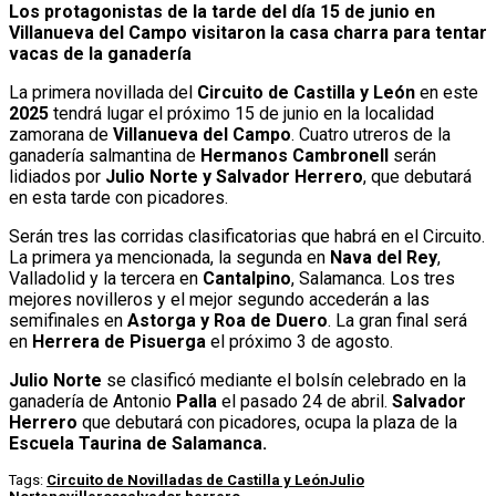
Los protagonistas de la tarde del día 15 de junio en
Villanueva del Campo visitaron la casa charra para tentar
vacas de la ganadería
La primera novillada del
Circuito de Castilla y León
en este
2025
tendrá lugar el próximo 15 de junio en la localidad
zamorana de
Villanueva del Campo
. Cuatro utreros de la
ganadería salmantina de
Hermanos Cambronell
serán
lidiados por
Julio Norte y Salvador Herrero
, que debutará
en esta tarde con picadores.
Serán tres las corridas clasificatorias que habrá en el Circuito.
La primera ya mencionada, la segunda en
Nava del Rey
,
Valladolid y la tercera en
Cantalpino
, Salamanca. Los tres
mejores novilleros y el mejor segundo accederán a las
semifinales en
Astorga y Roa de Duero
. La gran final será
en
Herrera de Pisuerga
el próximo 3 de agosto.
Julio Norte
se clasificó mediante el bolsín celebrado en la
ganadería de Antonio
Palla
el pasado 24 de abril.
Salvador
Herrero
que debutará con picadores, ocupa la plaza de la
Escuela Taurina de Salamanca.
Tags:
Circuito de Novilladas de Castilla y León
Julio