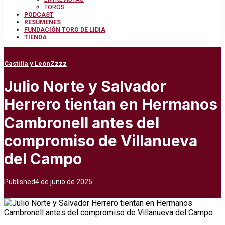
TOROS
PODCAST
RESÚMENES
FUNDACIÓN TORO DE LIDIA
TIENDA
Castilla y León
Zzzz
Julio Norte y Salvador
Herrero tientan en Hermanos
Cambronell antes del
compromiso de Villanueva
del Campo
Published
4 de junio de 2025