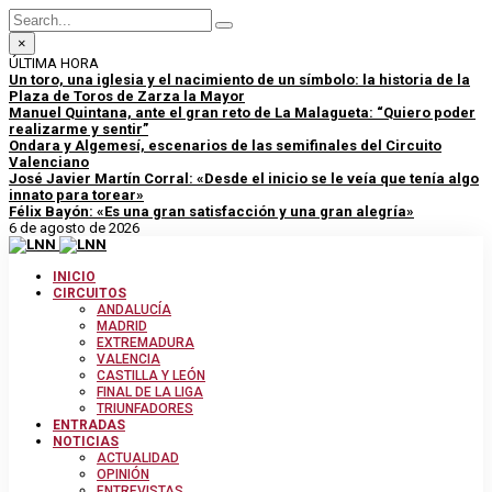
×
ÚLTIMA HORA
Un toro, una iglesia y el nacimiento de un símbolo: la historia de la
Plaza de Toros de Zarza la Mayor
Manuel Quintana, ante el gran reto de La Malagueta: “Quiero poder
realizarme y sentir”
Ondara y Algemesí, escenarios de las semifinales del Circuito
Valenciano
José Javier Martín Corral: «Desde el inicio se le veía que tenía algo
innato para torear»
Félix Bayón: «Es una gran satisfacción y una gran alegría»
6 de agosto de 2026
INICIO
CIRCUITOS
ANDALUCÍA
MADRID
EXTREMADURA
VALENCIA
CASTILLA Y LEÓN
FINAL DE LA LIGA
TRIUNFADORES
ENTRADAS
NOTICIAS
ACTUALIDAD
OPINIÓN
ENTREVISTAS