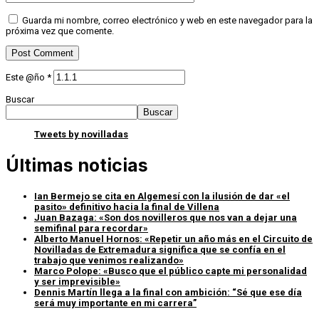
Guarda mi nombre, correo electrónico y web en este navegador para la
próxima vez que comente.
Este @ño
*
Buscar
Buscar
Tweets by novilladas
Últimas noticias
Ian Bermejo se cita en Algemesí con la ilusión de dar «el
pasito» definitivo hacia la final de Villena
Juan Bazaga: «Son dos novilleros que nos van a dejar una
semifinal para recordar»
Alberto Manuel Hornos: «Repetir un año más en el Circuito de
Novilladas de Extremadura significa que se confía en el
trabajo que venimos realizando»
Marco Polope: «Busco que el público capte mi personalidad
y ser imprevisible»
Dennis Martín llega a la final con ambición: “Sé que ese día
será muy importante en mi carrera”