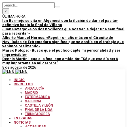
×
ÚLTIMA HORA
Ian Bermejo se cita en Algemesí con la ilusión de dar «el pasito»
definitivo hacia la final de Villena
Juan Bazaga: «Son dos novilleros que nos van a dejar una semifinal
para recordar»
Alberto Manuel Hornos: «Repetir un año más en el Circuito de
Novilladas de Extremadura significa que se confía en el trabajo que
venimos realizando»
Marco Polope: «Busco que el público capte mi personalidad y ser
imprevisible»
Dennis Martín llega a la final con ambición: “Sé que ese día será
muy importante en mi carrera”
8 de agosto de 2026
INICIO
CIRCUITOS
ANDALUCÍA
MADRID
EXTREMADURA
VALENCIA
CASTILLA Y LEÓN
FINAL DE LA LIGA
TRIUNFADORES
ENTRADAS
NOTICIAS
ACTUALIDAD