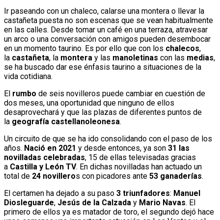
Ir paseando con un chaleco, calarse una montera o llevar la
castañeta puesta no son escenas que se vean habitualmente
en las calles. Desde tomar un café en una terraza, atravesar
un arco o una conversación con amigos pueden desembocar
en un momento taurino. Es por ello que con los
chalecos
,
la
castañeta
, la
montera
y las
manoletinas
con las
medias
,
se ha buscado dar ese énfasis taurino a situaciones de la
vida cotidiana.
El
rumbo
de seis novilleros
puede cambiar en cuestión de
dos meses, una oportunidad que ninguno de ellos
desaprovechará y que las plazas de diferentes puntos de
la
geografía castellanoleonesa
.
Un circuito de que se ha ido consolidando con el paso de los
años.
Nació en 2021
y desde entonces, ya son
31 las
novilladas celebradas
, 15 de ellas televisadas gracias
a
Castilla y León TV
. En dichas novilladas han actuado un
total de
24 novillero
s con picadores ante
53 ganaderías
.
El certamen ha dejado a su paso
3 triunfadores
:
Manuel
Diosleguarde
,
Jesús de la Calzada
y
Mario Navas
. El
primero de ellos ya es matador de toro, el segundo dejó hace