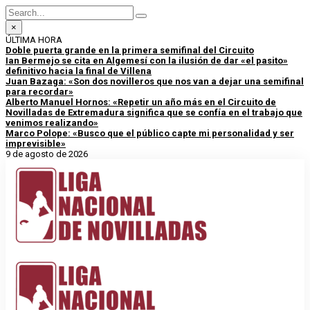
×
ÚLTIMA HORA
Doble puerta grande en la primera semifinal del Circuito
Ian Bermejo se cita en Algemesí con la ilusión de dar «el pasito»
definitivo hacia la final de Villena
Juan Bazaga: «Son dos novilleros que nos van a dejar una semifinal
para recordar»
Alberto Manuel Hornos: «Repetir un año más en el Circuito de
Novilladas de Extremadura significa que se confía en el trabajo que
venimos realizando»
Marco Polope: «Busco que el público capte mi personalidad y ser
imprevisible»
9 de agosto de 2026