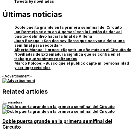
Tweets by novilladas
Últimas noticias
Doble puerta grande en la primera semifinal del Circuito
Ian Bermejo se cita en Algemesí con la ilusión de dar «el
pasito» definitivo hacia la final de Villena
Juan Bazaga: «Son dos novilleros que nos van a dejar una
semifinal para recordar»
Alberto Manuel Hornos: «Repetir un año más en el Circuito de
Novilladas de Extremadura significa que se confía en el
trabajo que venimos realizando»
Marco Polope: «Busco que el público capte mi personalidad
y ser imprevisible»
- Advertisement -
Related articles
Extremadura
Doble puerta grande en la primera semifinal del
Circuito