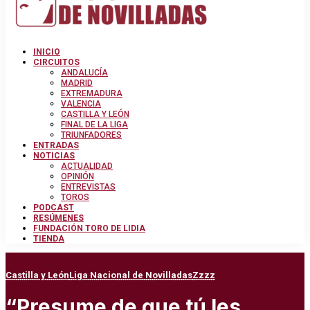
INICIO
CIRCUITOS
ANDALUCÍA
MADRID
EXTREMADURA
VALENCIA
CASTILLA Y LEÓN
FINAL DE LA LIGA
TRIUNFADORES
ENTRADAS
NOTICIAS
ACTUALIDAD
OPINIÓN
ENTREVISTAS
TOROS
PODCAST
RESÚMENES
FUNDACIÓN TORO DE LIDIA
TIENDA
Castilla y León
Liga Nacional de Novilladas
Zzzz
“Presume de que tú les