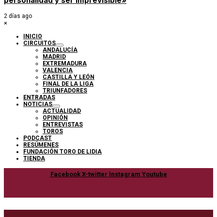
personalidad y ser imprevisible»
2 días ago
×
INICIO
CIRCUITOS
ANDALUCÍA
MADRID
EXTREMADURA
VALENCIA
CASTILLA Y LEÓN
FINAL DE LA LIGA
TRIUNFADORES
ENTRADAS
NOTICIAS
ACTUALIDAD
OPINIÓN
ENTREVISTAS
TOROS
PODCAST
RESÚMENES
FUNDACIÓN TORO DE LIDIA
TIENDA
Facebook
X-twitter
Instagram
Youtube