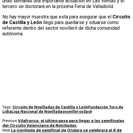
unas semanas una importante actuación en Las Ventas y el
tercero se doctorará en la próxima Feria de Valladolid.
No hay mayor muestra que esta para asegurar que el
Circuito
de Castilla y León
llegó para quedarse y situarse como
referente dentro del sector novilleril de dicha comunidad
autónoma.
Tags:
Circuito de Novilladas de Castilla y León
Fundación Toro de
Lidia
Liga Nacional de Novilladas
novilleros
Spot
Vilafranca, el último pase para llegar a las semifinales
Previous
del Circuito Valenciano de Novilladas
La novillada de semifinal de Ondara se celebrará el 8 de
Next