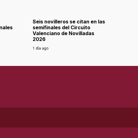
Seis novilleros se citan en las
inales
semifinales del Circuito
Valenciano de Novilladas
2026
1 día ago