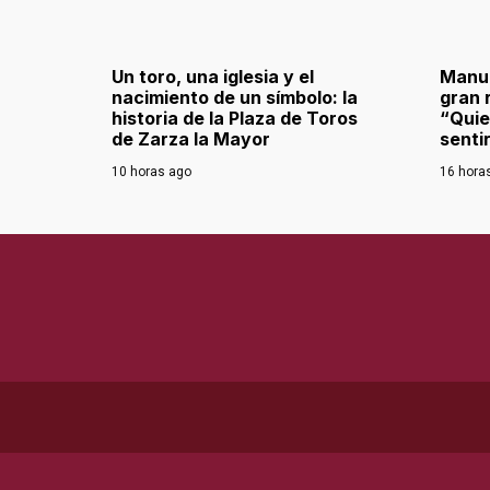
Un toro, una iglesia y el
Manue
nacimiento de un símbolo: la
gran 
historia de la Plaza de Toros
“Quie
de Zarza la Mayor
senti
10 horas ago
16 hora