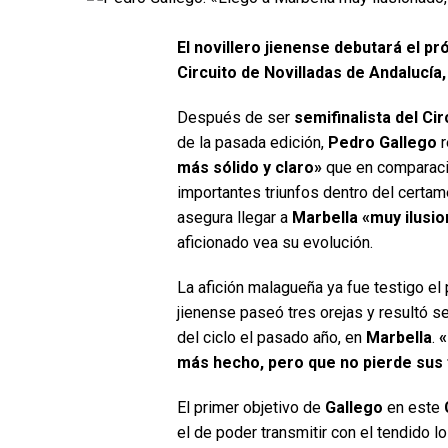
El novillero jienense debutará el p
Circuito de Novilladas de Andalucía
Después de ser
semifinalista del Ci
de la pasada edición,
Pedro Gallego
r
más sólido y claro»
que en comparaci
importantes triunfos dentro del certam
asegura llegar a
Marbella «muy ilusi
aficionado vea su evolución.
La afición malagueña ya fue testigo e
jienense paseó tres orejas y resultó ser
del ciclo el pasado año, en
Marbella
.
«
más hecho, pero que no pierde sus
El primer objetivo de
Gallego
en este
el de poder transmitir con el tendido l