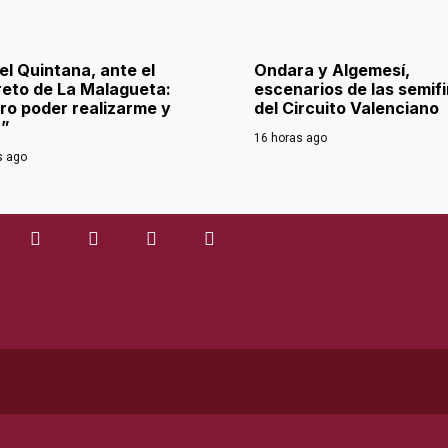
l Quintana, ante el
Ondara y Algemesí,
reto de La Malagueta:
escenarios de las semif
ro poder realizarme y
del Circuito Valenciano
r”
16 horas ago
s ago