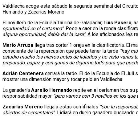
Valdilecha acoge este sábado la segunda semifinal del Circuito
Hernando y Zacarías Moreno
El novillero de la Escuela Taurina de Galapagar,
Luis Pasero
, 
oportunidad en el certamen”
. Pese a caer en la ronda clasificat
alguna oportunidad, debía dar la cara”
. A los aficionados les 
Mario Arruza
llega tras cortar 1 oreja en la clasificatoria. El m
consciente de la repercusión que puede tener la tarde
“hay muc
estudio mucho los hierros antes de lidiarlos y he visto varias 
preparado, capaz y con ganas de dejarme todo para que pueda
Adrián Centenera
cerrará la tarde. El de la Escuela de El Jul
mostrar una dimensión mayor y tocar pelo en Valdilecha.
La ganadería
Aurelio Hernando
repite en el certamen tras su 
responsabilidad mayor
“pero vamos con 3 novillos en los que
Zacarías Moreno
llega a estas semifinales
“con la responsab
abiertos de sementales”.
Lidiará en duelo ganadero buscando el