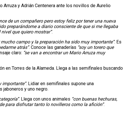
 Arruza y Adrián Centenera ante los novillos de Aurelio
cance de un compañero pero estoy feliz por tener una nueva
ido preparándome a diario consciente de que si me llegaba
l nivel que quiero mostrar”
.
r mucho campo y la preparación ha sido muy importante”
. Es
uedarme atrás”
. Conoce las ganaderías
“soy un torero que
nsaje claro:
“se van a encontrar un Mario Arruza muy
vación en Torres de la Alameda. Llega a las semifinales buscando
y importante”
. Lidiar en semifinales supone una
os jaboneros y uno negro.
ategoría”
. Llega con unos animales
“con buenas hechuras,
e para disfrutar tanto lo novilleros como la afición”
.