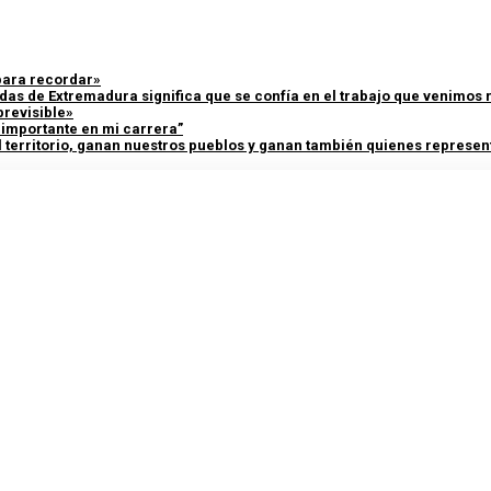
 para recordar»
adas de Extremadura significa que se confía en el trabajo que venimos
previsible»
y importante en mi carrera”
 territorio, ganan nuestros pueblos y ganan también quienes represent