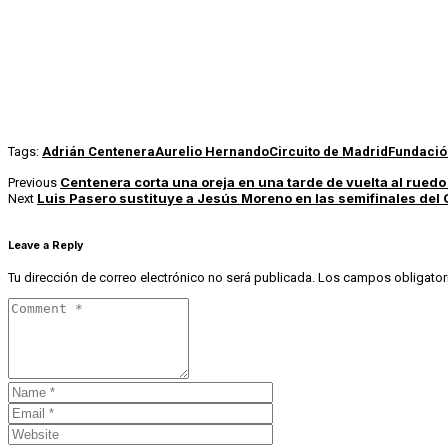
Tags:
Adrián Centenera
Aurelio Hernando
Circuito de Madrid
Fundación
Centenera corta una oreja en una tarde de vuelta al ruedo 
Previous
Luis Pasero sustituye a Jesús Moreno en las semifinales del 
Next
Leave a Reply
Tu dirección de correo electrónico no será publicada.
Los campos obligator