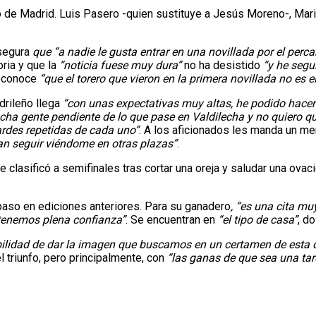
 de Madrid. Luis Pasero -quien sustituye a Jesús Moreno-, Mario
asegura
que “a nadie le gusta entrar en una novillada por el per
oria y que la
“noticia fuese muy dura”
no ha desistido
“y he segu
reconoce
“que el torero que vieron en la primera novillada no es e
adrileño llega
“con unas expectativas muy altas, he podido hace
ha gente pendiente de lo que pase en Valdilecha y no quiero q
tardes repetidas de cada uno”
. A los aficionados les manda un me
n seguir viéndome en otras plazas”
.
i se clasificó a semifinales tras cortar una oreja y saludar una o
paso en ediciones anteriores. Para su ganadero
, “es una cita mu
 tenemos plena confianza”
. Se encuentran en
“el tipo de casa”
, d
ilidad de dar la imagen que buscamos en un certamen de esta c
 triunfo, pero principalmente, con
“las ganas de que sea una tard