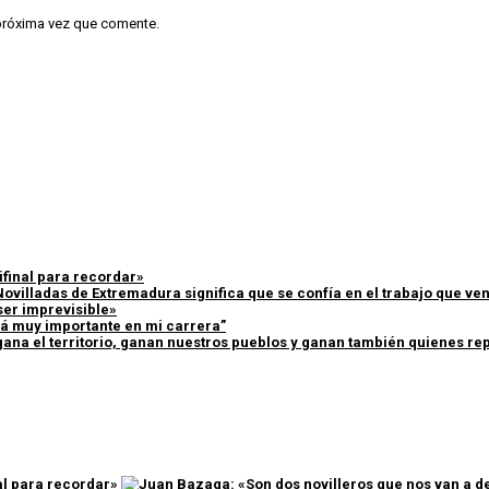
 próxima vez que comente.
ifinal para recordar»
Novilladas de Extremadura significa que se confía en el trabajo que v
ser imprevisible»
erá muy importante en mi carrera”
ana el territorio, ganan nuestros pueblos y ganan también quienes rep