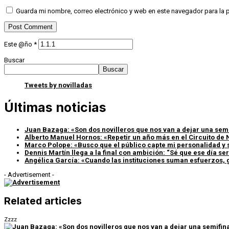
Guarda mi nombre, correo electrónico y web en este navegador para la
Este @ño
*
Buscar
Buscar
Tweets by novilladas
Últimas noticias
Juan Bazaga: «Son dos novilleros que nos van a dejar una sem
Alberto Manuel Hornos: «Repetir un año más en el Circuito de 
Marco Polope: «Busco que el público capte mi personalidad y 
Dennis Martín llega a la final con ambición: “Sé que ese día s
Angélica García: «Cuando las instituciones suman esfuerzos, g
- Advertisement -
Related articles
Zzzz