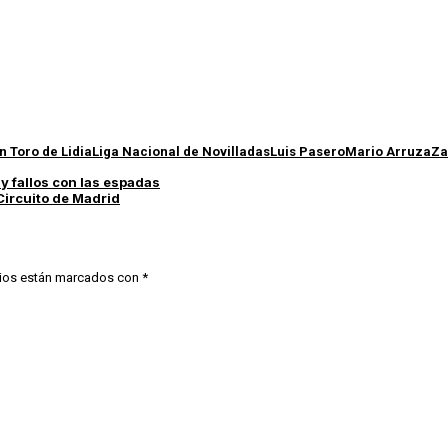
 Toro de Lidia
Liga Nacional de Novilladas
Luis Pasero
Mario Arruza
Za
y fallos con las espadas
Circuito de Madrid
ios están marcados con
*