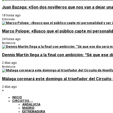
Juan Bazaga: «Son dos novilleros que nos van a dejar un
18 horas ago
Entrevista
Marco Polope: «Busco que el público capte mi personalid
24 horas ago
Andalucía
Dennis Martín llega a la final con ambición: “Sé que ese 
2 días ago
Andalucía
Málaga coronará este domingo al triunfador del Circuito
2 días ago
×
INICIO
CIRCUITOS
ANDALUCÍA
MADRID
EXTREMADURA