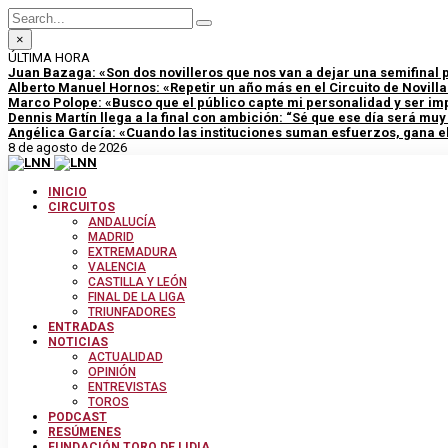
×
ÚLTIMA HORA
Juan Bazaga: «Son dos novilleros que nos van a dejar una semifinal
Alberto Manuel Hornos: «Repetir un año más en el Circuito de Novill
Marco Polope: «Busco que el público capte mi personalidad y ser im
Dennis Martín llega a la final con ambición: “Sé que ese día será mu
Angélica García: «Cuando las instituciones suman esfuerzos, gana el
8 de agosto de 2026
INICIO
CIRCUITOS
ANDALUCÍA
MADRID
EXTREMADURA
VALENCIA
CASTILLA Y LEÓN
FINAL DE LA LIGA
TRIUNFADORES
ENTRADAS
NOTICIAS
ACTUALIDAD
OPINIÓN
ENTREVISTAS
TOROS
PODCAST
RESÚMENES
FUNDACIÓN TORO DE LIDIA