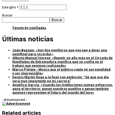
Este @ño
*
Buscar
Buscar
Tweets by novilladas
Últimas noticias
Juan Bazaga: «Son dos novilleros que nos van a dejar una
semifinal para recordar»
Alberto Manuel Hornos: «Repetir un año más en el Circuito de
Novilladas de Extremadura significa que se confía en el
trabajo que venimos realizando»
Marco Polope: «Busco que el público capte mi personalidad
y ser imprevisible»
Dennis Martín llega a la final con ambición: “Sé que ese día
será muy importante en mi carrera”
Angélica García: «Cuando las instituciones suman esfuerzos,
gana el territorio, ganan nuestros pueblos y ganan también
quienes representan el futuro del mundo del toro»
- Advertisement -
Related articles