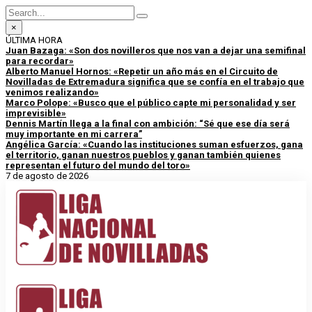
×
ÚLTIMA HORA
Juan Bazaga: «Son dos novilleros que nos van a dejar una semifinal
para recordar»
Alberto Manuel Hornos: «Repetir un año más en el Circuito de
Novilladas de Extremadura significa que se confía en el trabajo que
venimos realizando»
Marco Polope: «Busco que el público capte mi personalidad y ser
imprevisible»
Dennis Martín llega a la final con ambición: “Sé que ese día será
muy importante en mi carrera”
Angélica García: «Cuando las instituciones suman esfuerzos, gana
el territorio, ganan nuestros pueblos y ganan también quienes
representan el futuro del mundo del toro»
7 de agosto de 2026