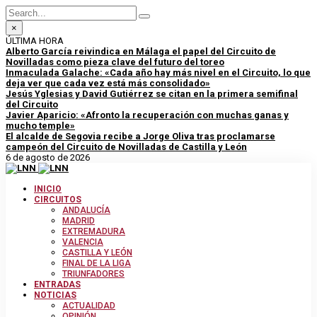
×
ÚLTIMA HORA
Alberto García reivindica en Málaga el papel del Circuito de
Novilladas como pieza clave del futuro del toreo
Inmaculada Galache: «Cada año hay más nivel en el Circuito, lo que
deja ver que cada vez está más consolidado»
Jesús Yglesias y David Gutiérrez se citan en la primera semifinal
del Circuito
Javier Aparicio: «Afronto la recuperación con muchas ganas y
mucho temple»
El alcalde de Segovia recibe a Jorge Oliva tras proclamarse
campeón del Circuito de Novilladas de Castilla y León
6 de agosto de 2026
INICIO
CIRCUITOS
ANDALUCÍA
MADRID
EXTREMADURA
VALENCIA
CASTILLA Y LEÓN
FINAL DE LA LIGA
TRIUNFADORES
ENTRADAS
NOTICIAS
ACTUALIDAD
OPINIÓN