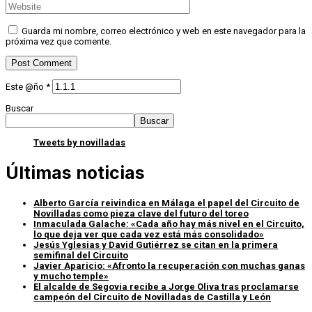
Guarda mi nombre, correo electrónico y web en este navegador para la
próxima vez que comente.
Este @ño
*
Buscar
Buscar
Tweets by novilladas
Últimas noticias
Alberto García reivindica en Málaga el papel del Circuito de
Novilladas como pieza clave del futuro del toreo
Inmaculada Galache: «Cada año hay más nivel en el Circuito,
lo que deja ver que cada vez está más consolidado»
Jesús Yglesias y David Gutiérrez se citan en la primera
semifinal del Circuito
Javier Aparicio: «Afronto la recuperación con muchas ganas
y mucho temple»
El alcalde de Segovia recibe a Jorge Oliva tras proclamarse
campeón del Circuito de Novilladas de Castilla y León