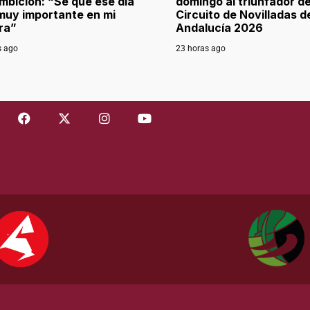
mbición: “Sé que ese día
domingo al triunfador de
muy importante en mi
Circuito de Novilladas d
ra”
Andalucía 2026
s ago
23 horas ago