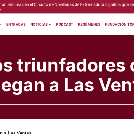
lico capte mi personalidad y ser imprevisible»
ENTRADAS
NOTICIAS
PODCAST
RESÚMENES
FUNDACIÓN TOR
os triunfadores 
legan a Las Ven