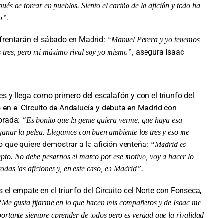
s de torear en pueblos. Siento el cariño de la afición y todo ha
.
do”
enfrentarán el sábado en Madrid:
“Manuel Perera y yo tenemos
asegura Isaac
s tres, pero mi máximo rival soy yo mismo”,
es y llega como primero del escalafón y con el triunfo del
 en el Circuito de Andalucía y debuta en Madrid con
porada:
“Es bonito que la gente quiera verme, que haya esa
ganar la pelea. Llegamos con buen ambiente los tres y eso me
lo que quiere demostrar a la afición venteña:
“Madrid es
cepto. No debe pesarnos el marco por ese motivo, voy a hacer lo
todas las aficiones y, en este caso, en Madrid”.
el empate en el triunfo del Circuito del Norte con Fonseca,
“Me gusta fijarme en lo que hacen mis compañeros y de Isaac me
mportante siempre aprender de todos pero es verdad que la rivalidad