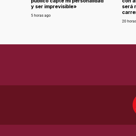
público capte mi personalidad
con a
y ser imprevisible»
será 
carre
5 horas ago
20 hora