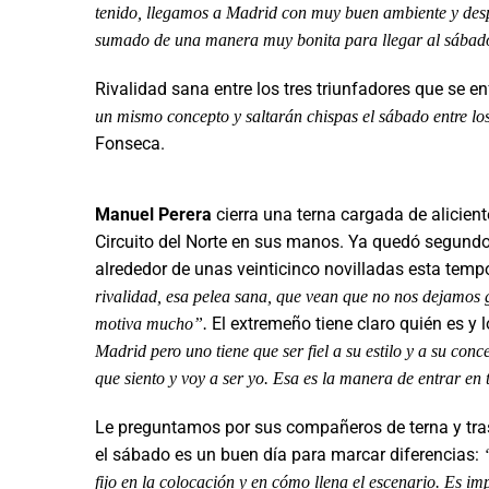
tenido, llegamos a Madrid con muy buen ambiente y despué
sumado de una manera muy bonita para llegar al sába
Rivalidad sana entre los tres triunfadores que se 
un mismo concepto y saltarán chispas el sábado entre lo
Fonseca.
Manuel Perera
cierra una terna cargada de alicient
Circuito del Norte en sus manos. Ya quedó segundo
alrededor de unas veinticinco novilladas esta tem
rivalidad, esa pelea sana, que vean que no nos dejamos 
El extremeño tiene claro quién es y 
motiva mucho”.
Madrid pero uno tiene que ser fiel a su estilo y a su con
que siento y voy a ser yo. Esa es la manera de entrar en 
Le preguntamos por sus compañeros de terna y tras 
el sábado es un buen día para marcar diferencias:
fijo en la colocación y en cómo llena el escenario. Es i