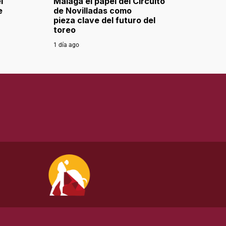
l
Málaga el papel del Circuito
e
de Novilladas como
pieza clave del futuro del
toreo
1 día ago