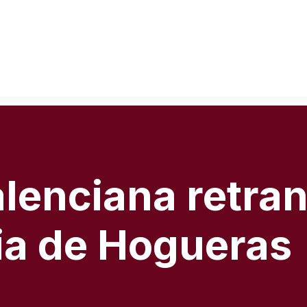
alenciana retra
ria de Hogueras