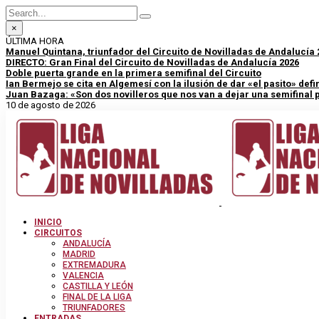
×
ÚLTIMA HORA
Manuel Quintana, triunfador del Circuito de Novilladas de Andalucía
DIRECTO: Gran Final del Circuito de Novilladas de Andalucía 2026
Doble puerta grande en la primera semifinal del Circuito
Ian Bermejo se cita en Algemesí con la ilusión de dar «el pasito» defini
Juan Bazaga: «Son dos novilleros que nos van a dejar una semifinal
10 de agosto de 2026
INICIO
CIRCUITOS
ANDALUCÍA
MADRID
EXTREMADURA
VALENCIA
CASTILLA Y LEÓN
FINAL DE LA LIGA
TRIUNFADORES
ENTRADAS