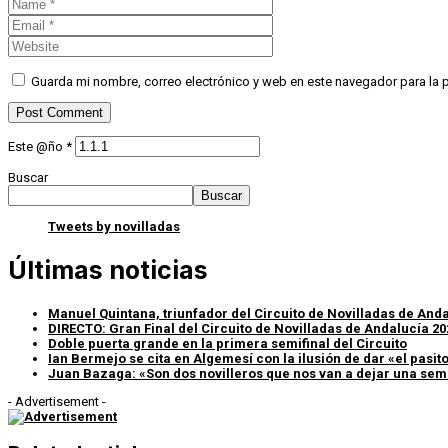
Guarda mi nombre, correo electrónico y web en este navegador para la
Este @ño
*
Buscar
Buscar
Tweets by novilladas
Últimas noticias
Manuel Quintana, triunfador del Circuito de Novilladas de An
DIRECTO: Gran Final del Circuito de Novilladas de Andalucía 20
Doble puerta grande en la primera semifinal del Circuito
Ian Bermejo se cita en Algemesí con la ilusión de dar «el pasito»
Juan Bazaga: «Son dos novilleros que nos van a dejar una sem
- Advertisement -