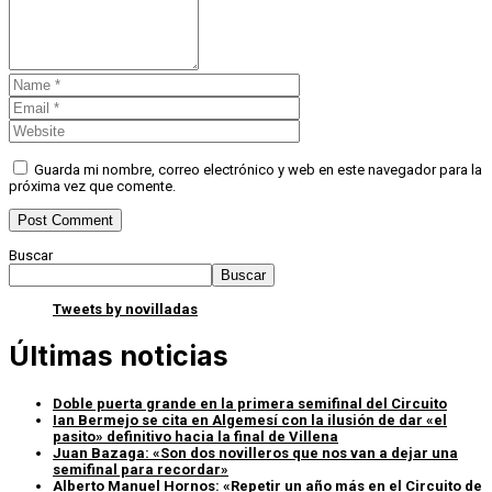
Guarda mi nombre, correo electrónico y web en este navegador para la
próxima vez que comente.
Buscar
Buscar
Tweets by novilladas
Últimas noticias
Doble puerta grande en la primera semifinal del Circuito
Ian Bermejo se cita en Algemesí con la ilusión de dar «el
pasito» definitivo hacia la final de Villena
Juan Bazaga: «Son dos novilleros que nos van a dejar una
semifinal para recordar»
Alberto Manuel Hornos: «Repetir un año más en el Circuito de