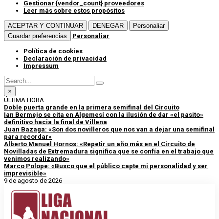
Gestionar {vendor_count} proveedores
Leer más sobre estos propósitos
ACEPTAR Y CONTINUAR
DENEGAR
Personaliar
Guardar preferencias
Personaliar
Política de cookies
Declaración de privacidad
Impressum
×
ÚLTIMA HORA
Doble puerta grande en la primera semifinal del Circuito
Ian Bermejo se cita en Algemesí con la ilusión de dar «el pasito»
definitivo hacia la final de Villena
Juan Bazaga: «Son dos novilleros que nos van a dejar una semifinal
para recordar»
Alberto Manuel Hornos: «Repetir un año más en el Circuito de
Novilladas de Extremadura significa que se confía en el trabajo que
venimos realizando»
Marco Polope: «Busco que el público capte mi personalidad y ser
imprevisible»
9 de agosto de 2026