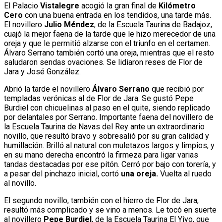
El Palacio
Vistalegre
acogió la gran final de
Kilómetro
Cero
con una buena entrada en los tendidos, una tarde más.
El novillero
Julio Méndez
, de la Escuela Taurina de Badajoz,
cuajó la mejor faena de la tarde que le hizo merecedor de una
oreja y que le permitió alzarse con el triunfo en el certamen.
Álvaro Serrano también cortó una oreja, mientras que el resto
saludaron sendas ovaciones. Se lidiaron reses de Flor de
Jara y José González.
Abrió la tarde el novillero
Álvaro Serrano
que recibió por
templadas verónicas al de Flor de Jara. Se gustó Pepe
Burdiel con chicuelinas al paso en el quite, siendo replicado
por delantales por Serrano. Importante faena del novillero de
la Escuela Taurina de Navas del Rey ante un extraordinario
novillo, que resultó bravo y sobresalió por su gran calidad y
humillación. Brilló al natural con muletazos largos y limpios, y
en su mano derecha encontró la firmeza para ligar varias
tandas destacadas por ese pitón. Cerró por bajo con torería, y
a pesar del pinchazo inicial, cortó
una oreja.
Vuelta al ruedo
al novillo.
El segundo novillo, también con el hierro de Flor de Jara,
resultó más complicado y se vino a menos. Le tocó en suerte
al novillero
Pepe Burdiel
, de la Escuela Taurina El Yiyo, que