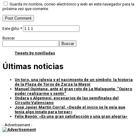
Guarda mi nombre, correo electrónico y web en este navegador para la
próxima vez que comente.
Este @ño
*
Buscar
Buscar
Tweets by novilladas
Últimas noticias
Un toro, una iglesia y el nacimiento de un símbolo: la historia
de la Plaza de Toros de Zarza la Mayor
Manuel Quintana, ante el gran reto de La Malagueta: “Quiero
poder realizarme y sentir”
Ondara y Algemesí, escenarios de las semifinales del
Circuito Valenciano
José Javier Martín Corral: «Desde el inicio se le veía que
tenía algo innato para torear»
Félix Bayón: «Es una gran satisfacción y una gran alegría»
- Advertisement -