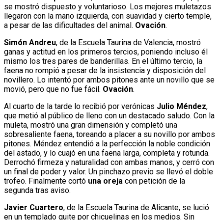
se mostró dispuesto y voluntarioso. Los mejores muletazos
llegaron con la mano izquierda, con suavidad y cierto temple,
a pesar de las dificultades del animal.
Ovación
.
Simón Andreu
, de la Escuela Taurina de Valencia, mostró
ganas y actitud en los primeros tercios, poniendo incluso él
mismo los tres pares de banderillas. En el último tercio, la
faena no rompió a pesar de la insistencia y disposición del
novillero. Lo intentó por ambos pitones ante un novillo que se
movió, pero que no fue fácil.
Ovación
.
Al cuarto de la tarde lo recibió por verónicas
Julio Méndez
,
que metió al público de lleno con un destacado saludo. Con la
muleta, mostró una gran dimensión y completó una
sobresaliente faena, toreando a placer a su novillo por ambos
pitones. Méndez entendió a la perfección la noble condición
del astado, y lo cuajó en una faena larga, completa y rotunda.
Derrochó firmeza y naturalidad con ambas manos, y cerró con
un final de poder y valor. Un pinchazo previo se llevó el doble
trofeo. Finalmente cortó
una oreja
con petición de la
segunda tras aviso.
Javier Cuartero
, de la Escuela Taurina de Alicante, se lució
en un templado quite por chicuelinas en los medios. Sin