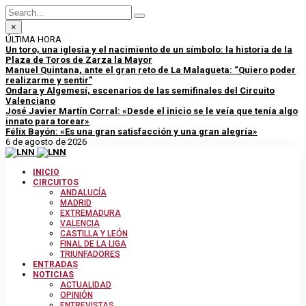
×
ÚLTIMA HORA
Un toro, una iglesia y el nacimiento de un símbolo: la historia de la
Plaza de Toros de Zarza la Mayor
Manuel Quintana, ante el gran reto de La Malagueta: “Quiero poder
realizarme y sentir”
Ondara y Algemesí, escenarios de las semifinales del Circuito
Valenciano
José Javier Martín Corral: «Desde el inicio se le veía que tenía algo
innato para torear»
Félix Bayón: «Es una gran satisfacción y una gran alegría»
6 de agosto de 2026
INICIO
CIRCUITOS
ANDALUCÍA
MADRID
EXTREMADURA
VALENCIA
CASTILLA Y LEÓN
FINAL DE LA LIGA
TRIUNFADORES
ENTRADAS
NOTICIAS
ACTUALIDAD
OPINIÓN
ENTREVISTAS