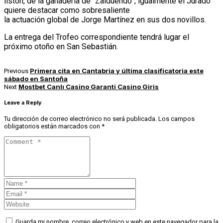
listón, de la ganadería de “Zalduendo”; igualmente el Jurado
quiere destacar como sobresaliente
la actuación global de Jorge Martínez en sus dos novillos.
La entrega del Trofeo correspondiente tendrá lugar el
próximo otoño en San Sebastián.
Primera cita en Cantabria y última clasificatoria este
Previous
sábado en Santoña
Mostbet Canlı Casino Garanti Casino Giris
Next
Leave a Reply
Tu dirección de correo electrónico no será publicada.
Los campos
obligatorios están marcados con
*
Guarda mi nombre, correo electrónico y web en este navegador para la