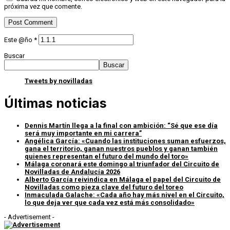
próxima vez que comente.
Este @ño
*
Buscar
Buscar
Tweets by novilladas
Últimas noticias
Dennis Martín llega a la final con ambición: “Sé que ese día
será muy importante en mi carrera”
Angélica García: «Cuando las instituciones suman esfuerzos,
gana el territorio, ganan nuestros pueblos y ganan también
quienes representan el futuro del mundo del toro»
Málaga coronará este domingo al triunfador del Circuito de
Novilladas de Andalucía 2026
Alberto García reivindica en Málaga el papel del Circuito de
Novilladas como pieza clave del futuro del toreo
Inmaculada Galache: «Cada año hay más nivel en el Circuito,
lo que deja ver que cada vez está más consolidado»
- Advertisement -