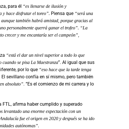
za, para él
“es llenarse de ilusión y
Piensa que
a y hace disfrutar el toreo”.
“será una
 aunque también habrá amistad, porque gracias al
uno personalmente querrá ganar el trofeo”.
“La
sto crecer y me encantaría ser el campeón”,
eza
“está el dar un nivel superior a todo lo que
”. Al igual que sus
o cuando se pisa La Maestranza
ferente, por lo que
“eso hace que la tarde tenga
. El sevillano confía en sí mismo, pero también
. “Es el comienzo de mi carrera y lo
 en absoluto”
e la FTL, afirma haber cumplido y superado
 levantado una enorme expectación con un
 Andalucía fue el origen en 2020 y después se ha ido
munidades autónomas”.