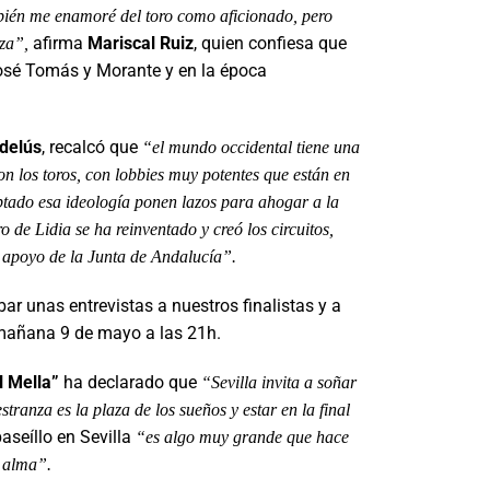
bién me enamoré del toro como aficionado, pero
afirma
Mariscal Ruiz
, quien confiesa que
aza”,
José Tomás y Morante y en la época
rdelús
, recalcó que
“el mundo occidental tiene una
on los toros, con lobbies muy potentes que están en
tado esa ideología ponen lazos para ahogar a la
 de Lidia se ha reinventado y creó los circuitos,
l apoyo de la Junta de Andalucía”.
ar unas entrevistas a nuestros finalistas y a
 mañana 9 de mayo a las 21h.
l Mella”
ha declarado que
“Sevilla invita a soñar
stranza es la plaza de los sueños y estar en la final
paseíllo en Sevilla
“es algo muy grande que hace
l alma”.