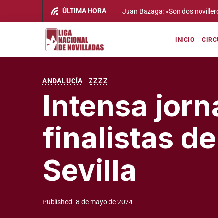
Alberto Manuel Hornos: «Repeti
ÚLTIMA HORA
dar»
trabajo que venimos realizan
INICIO
CIRC
ANDALUCÍA
ZZZZ
Intensa jor
finalistas d
Sevilla
Published
8 de mayo de 2024