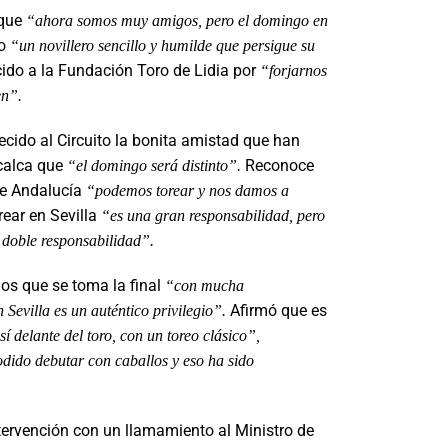
que
“ahora somos muy amigos, pero el domingo en
mo
“un novillero sencillo y humilde que persigue su
cido a la Fundación Toro de Lidia por
“forjarnos
en”.
cido al Circuito la bonita amistad que han
ecalca que
Reconoce
“el domingo será distinto”.
 de Andalucía
“podemos torear y nos damos a
rear en Sevilla
“es una gran responsabilidad, pero
 doble responsabilidad”.
os que se toma la final
“con mucha
Afirmó que es
 Sevilla es un auténtico privilegio”.
 delante del toro, con un toreo clásico”,
odido debutar con caballos y eso ha sido
ntervención con un llamamiento al Ministro de