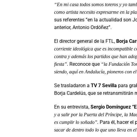
“En mi casa todos somos toreros y yo tam
como artista necesito expresarme en la pl
sus referentes “en la actualidad son 
anterior, Antonio Ordóñez”.
El director general de la FTL,
Borja Ca
corriente ideológica que es incompatible c
contra y además los partidos que han adop
Reconoce que
fiesta”.
“la Fundación Toro
siendo, aquí en Andalucía, pioneros con e
Se trasladaron a
TV 7 Sevilla
para grab
Borja Cardelús, que se retransmitirán
En su entrevista,
Sergio Domínguez “E
y a salir por la Puerta del Príncipe, la Mae
Para él, hacer el 
es cumplir lo soñado”.
sacar de dentro todo lo que uno lleva en e