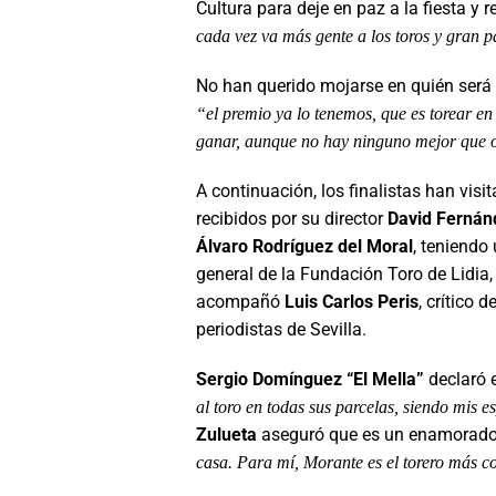
Cultura para deje en paz a la fiesta y 
cada vez va más gente a los toros y gran pa
No han querido mojarse en quién será a
“el premio ya lo tenemos, que es torear e
ganar, aunque no hay ninguno mejor que ot
A continuación, los finalistas han visi
recibidos por su director
David Fernán
Álvaro Rodríguez
del Moral
, teniendo 
general de la Fundación Toro de Lidia, 
acompañó
Luis Carlos Peris
, crítico 
periodistas de Sevilla.
Sergio Domínguez “El Mella”
declaró e
al toro en todas sus parcelas, siendo mis 
Zulueta
aseguró que es un enamorado 
casa. Para mí, Morante es el torero más c