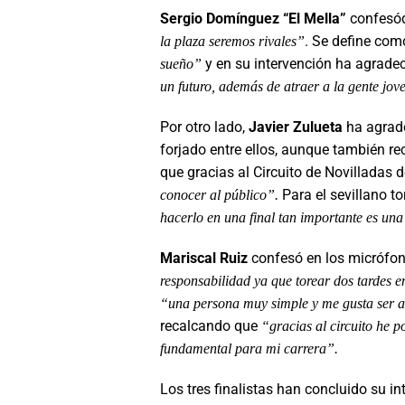
Sergio Domínguez “El Mella”
confesó
. Se define co
la plaza seremos rivales”
y en su intervención ha agrade
sueño”
un futuro, además de atraer a la gente jov
Por otro lado,
Javier Zulueta
ha agrade
forjado entre ellos, aunque también r
que gracias al Circuito de Novilladas
Para el sevillano to
conocer al público”.
hacerlo en una final tan importante es una
Mariscal Ruiz
confesó en los micrófon
responsabilidad ya que torear dos tardes en
“una persona muy simple y me gusta ser así
recalcando que
“gracias al circuito he p
fundamental para mi carrera”.
Los tres finalistas han concluido su i