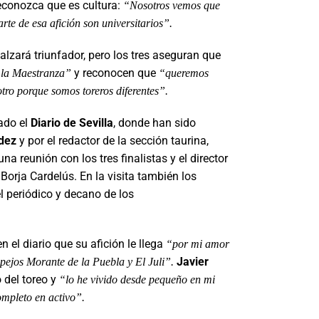
reconozca que es cultura:
“Nosotros vemos que
rte de esa afición son universitarios”.
lzará triunfador, pero los tres aseguran que
y reconocen que
n la Maestranza”
“queremos
ro porque somos toreros diferentes”.
tado el
Diario de Sevilla
, donde han sido
dez
y por el redactor de la sección taurina,
una reunión con los tres finalistas y el director
Borja Cardelús. En la visita también los
del periódico y decano de los
n el diario que su afición le llega
“por mi amor
Javier
espejos Morante de la Puebla y El Juli”.
del toreo y
“lo he vivido desde pequeño en mi
ompleto en activo”.