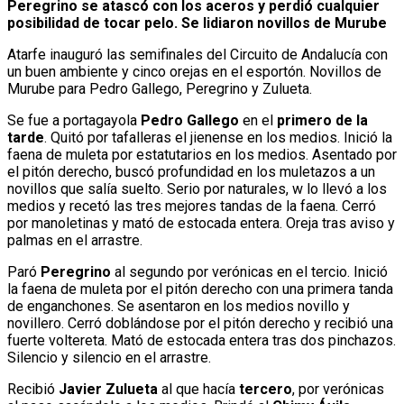
Peregrino se atascó con los aceros y perdió cualquier
posibilidad de tocar pelo. Se lidiaron novillos de Murube
Atarfe inauguró las semifinales del Circuito de Andalucía con
un buen ambiente y cinco orejas en el esportón. Novillos de
Murube para Pedro Gallego, Peregrino y Zulueta.
Se fue a portagayola
Pedro Gallego
en el
primero de la
tarde
. Quitó por tafalleras el jienense en los medios. Inició la
faena de muleta por estatutarios en los medios. Asentado por
el pitón derecho, buscó profundidad en los muletazos a un
novillos que salía suelto. Serio por naturales, w lo llevó a los
medios y recetó las tres mejores tandas de la faena. Cerró
por manoletinas y mató de estocada entera. Oreja tras aviso y
palmas en el arrastre.
Paró
Peregrino
al segundo por verónicas en el tercio. Inició
la faena de muleta por el pitón derecho con una primera tanda
de enganchones. Se asentaron en los medios novillo y
novillero. Cerró doblándose por el pitón derecho y recibió una
fuerte voltereta. Mató de estocada entera tras dos pinchazos.
Silencio y silencio en el arrastre.
Recibió
Javier Zulueta
al que hacía
tercero
, por verónicas