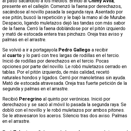
al paso sacándolo a los medios. Brindó al
Chimy Ávila
,
presente en el callejón. Comenzó la faena por derechazos,
sacándose al novillo pasada la segunda raya. Asentado por
ese pitón, buscó la repetición y le bajó la mano al de Murube.
Despacio, ligando muletazos dejó las tandas con más sabor
de la faena. Cerró la faena doblándose por el pitón izquierdo
y mató de estocada entera tras pinchazo. Oreja tras aviso y
palmas en el arrastre.
Se volvió a ir a portagayola
Pedro Gallego
a recibir
al
cuarto
y lo paró con tres largas de rodillas en el tercio.
Inició de rodillas por derechazos en el tercio. Pocas
opciones por parte del novillo. Le robó muletazos cerrado en
tablas. Por el pitón izquierdo, de más calidad, recetó
naturales hondos y ligados. Cerró por manoletinas sin ayuda.
Mató de estocada atravesada. Oreja tras fuerte petición de la
segunda y palmas en el arrastre.
Recibió
Peregrino
al quinto por verónicas. Inició por
derechazos y se sacó al móvil lo pasada la segunda raya. Se
dobló con el novillo y le robó muletazos por ambos pitones.
Se le atravesaron los aceros. Silencio tras dos aviso. Palmas
en el arrastre.