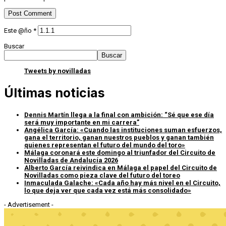
Este @ño
*
Buscar
Buscar
Tweets by novilladas
Últimas noticias
Dennis Martín llega a la final con ambición: “Sé que ese día
será muy importante en mi carrera”
Angélica García: «Cuando las instituciones suman esfuerzos,
gana el territorio, ganan nuestros pueblos y ganan también
quienes representan el futuro del mundo del toro»
Málaga coronará este domingo al triunfador del Circuito de
Novilladas de Andalucía 2026
Alberto García reivindica en Málaga el papel del Circuito de
Novilladas como pieza clave del futuro del toreo
Inmaculada Galache: «Cada año hay más nivel en el Circuito,
lo que deja ver que cada vez está más consolidado»
- Advertisement -