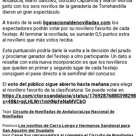
Andalucía, Mario Sánchez, Gonzalo Capdevila y Martín Morilla
junto con los seis novillos de la ganadería de Torrehandilla
dieron un gran espectáculo.
A través de la web
liganacionaldenovilladas.com
los
espectadores podrán votar por su novillero favorito de cada
festejo. Al terminar la novillada, se sumarán 0,5 puntos extra
al novillero que más votos reciba.
Esta puntuación podría darle la vuelta a la decisión del jurado
y proclamar ganador del festejo a otro participante. Un dato a
resaltar con esta nueva incorporación es que los novilleros
que queden en primer y segundo lugar de cada festejo
consiguen el pase directo a la semifinal del concurso.
El
voto del público sigue abierto hasta mañana
para elegir
al novillero favorito de la clasificatoria. Se puede votar en:
https://x.com/ctorosandalucia/status/1769287688039829
s=48&t=pjLHLWri1mHNpfeNaMVCbQ
Tags:
Circuito de Novilladas de Andalucía
Liga Nacional de
Novilladas
Los novillos de Cerro Longo y Hermanos Sandoval para
Previous
San Agustín del Guadalix
Canal Sur retransmitirá al completo el Circuito de Novilladas
Next