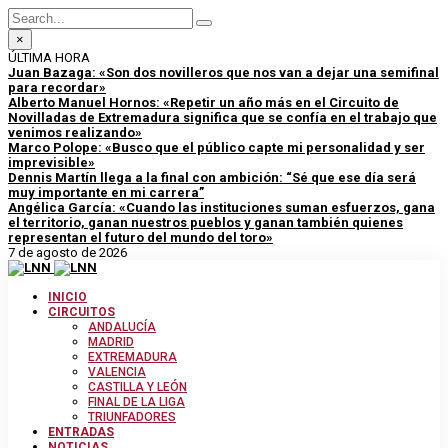
×
ÚLTIMA HORA
Juan Bazaga: «Son dos novilleros que nos van a dejar una semifinal
para recordar»
Alberto Manuel Hornos: «Repetir un año más en el Circuito de
Novilladas de Extremadura significa que se confía en el trabajo que
venimos realizando»
Marco Polope: «Busco que el público capte mi personalidad y ser
imprevisible»
Dennis Martín llega a la final con ambición: “Sé que ese día será
muy importante en mi carrera”
Angélica García: «Cuando las instituciones suman esfuerzos, gana
el territorio, ganan nuestros pueblos y ganan también quienes
representan el futuro del mundo del toro»
7 de agosto de 2026
INICIO
CIRCUITOS
ANDALUCÍA
MADRID
EXTREMADURA
VALENCIA
CASTILLA Y LEÓN
FINAL DE LA LIGA
TRIUNFADORES
ENTRADAS
NOTICIAS