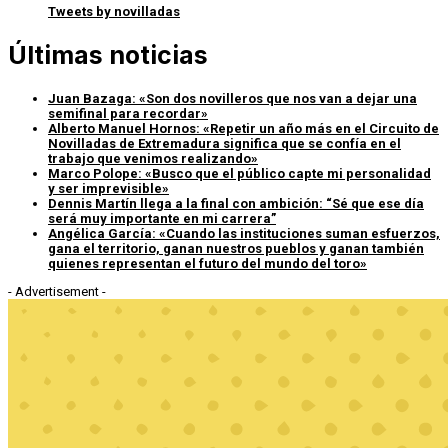
Tweets by novilladas
Últimas noticias
Juan Bazaga: «Son dos novilleros que nos van a dejar una
semifinal para recordar»
Alberto Manuel Hornos: «Repetir un año más en el Circuito de
Novilladas de Extremadura significa que se confía en el
trabajo que venimos realizando»
Marco Polope: «Busco que el público capte mi personalidad
y ser imprevisible»
Dennis Martín llega a la final con ambición: “Sé que ese día
será muy importante en mi carrera”
Angélica García: «Cuando las instituciones suman esfuerzos,
gana el territorio, ganan nuestros pueblos y ganan también
quienes representan el futuro del mundo del toro»
- Advertisement -