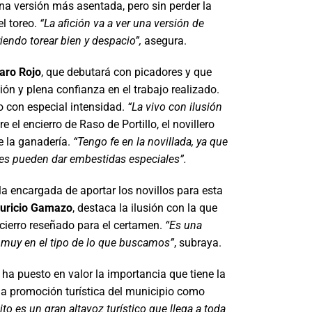
una versión más asentada, pero sin perder la
l toreo.
“La afición va a ver una versión de
iendo torear bien y despacio”,
asegura.
aro Rojo
, que debutará con picadores y que
ón y plena confianza en el trabajo realizado.
o con especial intensidad.
“La vivo con ilusión
e el encierro de Raso de Portillo, el novillero
e la ganadería.
“Tengo fe en la novillada, ya que
les pueden dar embestidas especiales”.
la encargada de aportar los novillos para esta
uricio Gamazo
, destaca la ilusión con la que
encierro reseñado para el certamen.
“Es una
 muy en el tipo de lo que buscamos”
, subraya.
, ha puesto en valor la importancia que tiene la
 la promoción turística del municipio como
uito es un gran altavoz turístico que llega a toda