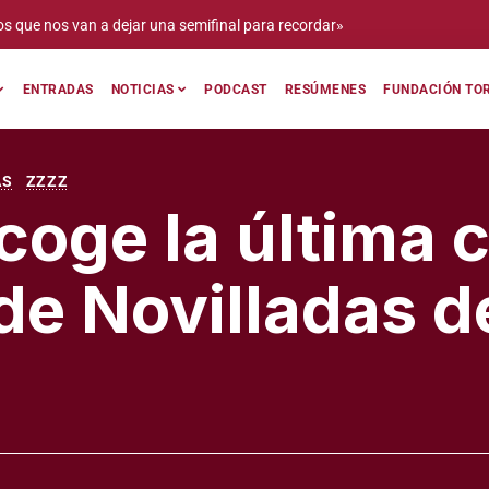
 un año más en el Circuito de Novilladas de Extremadura significa que se 
»
ENTRADAS
NOTICIAS
PODCAST
RESÚMENES
FUNDACIÓN TOR
AS
ZZZZ
coge la última c
 de Novilladas de