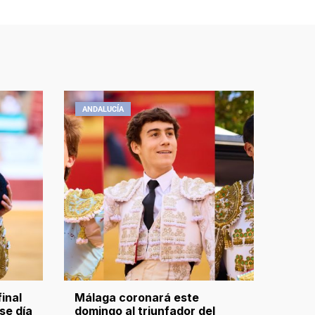
ANDALUCÍA
final
Málaga coronará este
se día
domingo al triunfador del