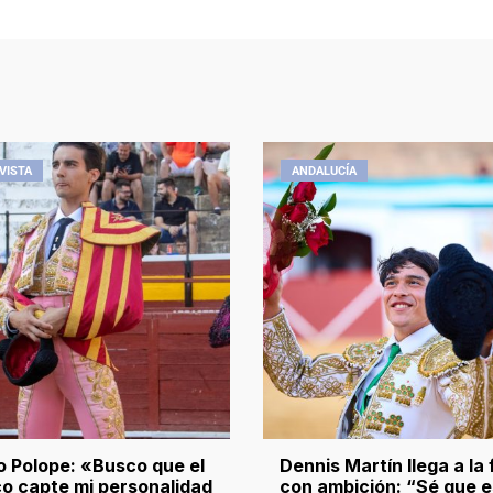
VISTA
ANDALUCÍA
 Polope: «Busco que el
Dennis Martín llega a la 
co capte mi personalidad
con ambición: “Sé que e