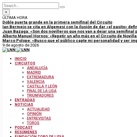
×
ÚLTIMA HORA
Doble puerta grande en la primera semifinal del Circuito
Ian Bermejo se cita en Algemesí con la ilusión de dar «el pasito» defini
Juan Bazaga: «Son dos novilleros que nos van a dejar una semifinal
Alberto Manuel Hornos: «Repetir un año más en el Circuito de Novill
Marco Polope: «Busco que el público capte mi personalidad y ser im
9 de agosto de 2026
INICIO
CIRCUITOS
ANDALUCÍA
MADRID
EXTREMADURA
VALENCIA
CASTILLA Y LEÓN
FINAL DE LA LIGA
TRIUNFADORES
ENTRADAS
NOTICIAS
ACTUALIDAD
OPINIÓN
ENTREVISTAS
TOROS
PODCAST
RESÚMENES
FUNDACIÓN TORO DE LIDIA