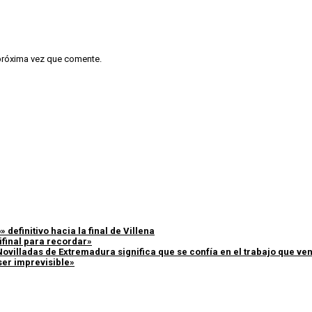
 próxima vez que comente.
 definitivo hacia la final de Villena
ifinal para recordar»
Novilladas de Extremadura significa que se confía en el trabajo que v
ser imprevisible»