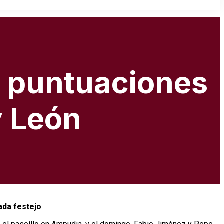
as puntuaciones
y León
ada festejo