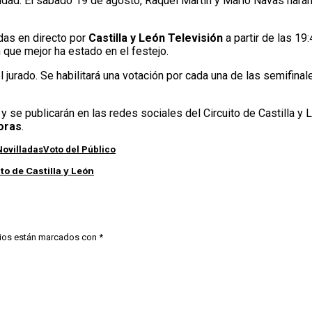
alidad. El sábado 19 de agosto, Raquel Martín y Mario Navas har
idas en directo por
Castilla y León Televisión
a partir de las 19
n que mejor ha estado en el festejo.
el jurado. Se habilitará una votación por cada una de las semifinal
 y se publicarán en las redes sociales del Circuito de Castilla y
horas
.
Novilladas
Voto del Público
to de Castilla y León
ios están marcados con
*