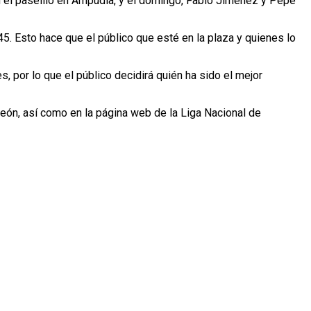
án el paseíllo en Ampudia, y el domingo, Fabio Jiménez y Pepe
:45. Esto hace que el público que esté en la plaza y quienes lo
es, por lo que el público decidirá quién ha sido el mejor
 León, así como en la página web de la Liga Nacional de