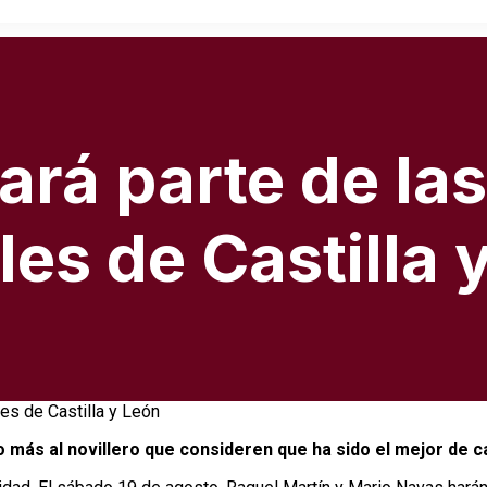
mará parte de l
les de Castilla 
 más al novillero que consideren que ha sido el mejor de c