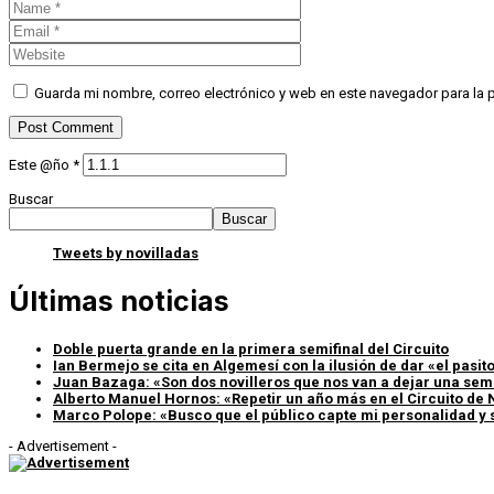
Guarda mi nombre, correo electrónico y web en este navegador para la
Este @ño
*
Buscar
Buscar
Tweets by novilladas
Últimas noticias
Doble puerta grande en la primera semifinal del Circuito
Ian Bermejo se cita en Algemesí con la ilusión de dar «el pasito»
Juan Bazaga: «Son dos novilleros que nos van a dejar una sem
Alberto Manuel Hornos: «Repetir un año más en el Circuito de 
Marco Polope: «Busco que el público capte mi personalidad y 
- Advertisement -