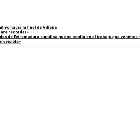
tivo hacia la final de Villena
 para recordar»
adas de Extremadura significa que se confía en el trabajo que venimos
previsible»