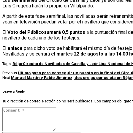
Las
semifinales
del Circuito de Castilla y León ya son una re
Luis Cirugeda harán lo propio en Villalpando.
A partir de esta fase semifinal, las novilladas serán retransmit
vean en televisión puedan votar por el novillero que considere
El
Voto del Público
sumará 0,5 puntos
a la puntuación final d
novillero de cada uno de los festejos.
El
enlace
para dicho voto se habilitará el mismo día de festejo
Novilladas y se cerrará
el martes 22 de agosto a las 14:00 
Tags:
Béjar
Circuito de Novilladas de Castilla y León
Liga Nacional de 
Último paso para conseguir un puesto en la final del Circui
Previous
Manuel Martín y Fabio Jiménez, dos orejas por coleta en Béjar
Next
Leave a Reply
Tu dirección de correo electrónico no será publicada.
Los campos obligator