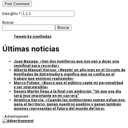
Este @ño
*
Buscar
Buscar
Tweets by novilladas
Últimas noticias
Juan Bazaga: «Son dos novilleros que nos van a dejar una
semifinal para recordar»
Alberto Manuel Hornos: «Repetir un año más en el Circuito de
Novilladas de Extremadura significa que se confía en el
trabajo que venimos realizando»
Marco Polope: «Busco que el público capte mi personalidad
y ser imprevisible»
Dennis Martín llega a la final con ambición: “Sé que ese día
será muy importante en mi carrera”
Angélica García: «Cuando las instituciones suman esfuerzos,
gana el territorio, ganan nuestros pueblos y ganan también
quienes representan el futuro del mundo del toro»
- Advertisement -