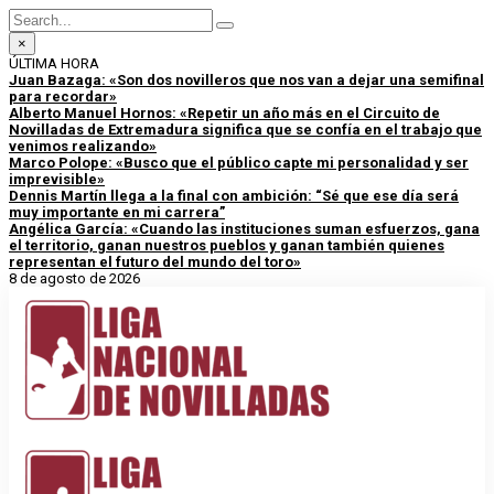
×
ÚLTIMA HORA
Juan Bazaga: «Son dos novilleros que nos van a dejar una semifinal
para recordar»
Alberto Manuel Hornos: «Repetir un año más en el Circuito de
Novilladas de Extremadura significa que se confía en el trabajo que
venimos realizando»
Marco Polope: «Busco que el público capte mi personalidad y ser
imprevisible»
Dennis Martín llega a la final con ambición: “Sé que ese día será
muy importante en mi carrera”
Angélica García: «Cuando las instituciones suman esfuerzos, gana
el territorio, ganan nuestros pueblos y ganan también quienes
representan el futuro del mundo del toro»
8 de agosto de 2026