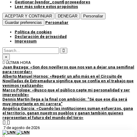
Gestionar {vendor_count} proveedores
Leer más sobre estos propósitos
ACEPTAR Y CONTINUAR
DENEGAR
Personaliar
Guardar preferencias
Personaliar
Política de cookies
Declaración de privacidad
Impressum
×
ÚLTIMA HORA
Juan Bazaga: «Son dos novilleros que nos van a dejar una semifinal
para recordar»
Alberto Manuel Hornos: «Repetir un año más en el Circuito de
Novilladas de Extremadura significa que se confía en el trabajo que
venimos realizando»
Marco Polope: «Busco que el público capte mi personalidad y ser
imprevisible»
Dennis Martín llega a la final con ambición: “Sé que ese día será
muy importante en mi carrera”
Angélica García: «Cuando las instituciones suman esfuerzos, gana
el territorio, ganan nuestros pueblos y ganan también quienes
representan el futuro del mundo del toro»
7 de agosto de 2026