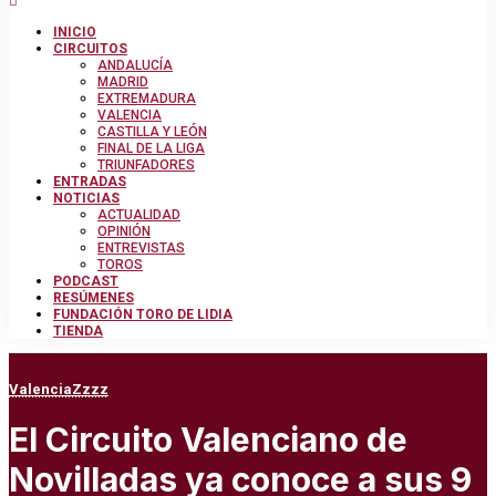
INICIO
CIRCUITOS
ANDALUCÍA
MADRID
EXTREMADURA
VALENCIA
CASTILLA Y LEÓN
FINAL DE LA LIGA
TRIUNFADORES
ENTRADAS
NOTICIAS
ACTUALIDAD
OPINIÓN
ENTREVISTAS
TOROS
PODCAST
RESÚMENES
FUNDACIÓN TORO DE LIDIA
TIENDA
Valencia
Zzzz
El Circuito Valenciano de
Novilladas ya conoce a sus 9