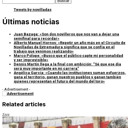
Buscar
Tweets by novilladas
Últimas noticias
Juan Bazaga: «Son dos novilleros que nos van a dejar una
semifinal para recordar»
Alberto Manuel Hornos: «Repetir un año más en el Circuito de
Novilladas de Extremadura significa que se confía en el
trabajo que venimos realizando»
Marco Polope: «Busco que el público capte mi personalidad
y ser imprevisible»
Dennis Martín llega a la final con ambición: “Sé que ese día
será muy importante en mi carrera”
Angélica García: «Cuando las instituciones suman esfuerzos,
gana el territorio, ganan nuestros pueblos y ganan también
quienes representan el futuro del mundo del toro»
- Advertisement -
Related articles
Zzzz