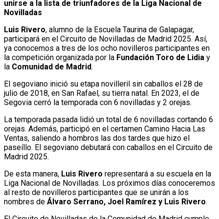
unirse a la lista de triunfadores de la Liga Nacional de
Novilladas
Luis Rivero
, alumno de la Escuela Taurina de Galapagar,
participará en el Circuito de Novilladas de Madrid 2025. Así,
ya conocemos a tres de los ocho novilleros participantes en
la competición organizada por la
Fundación Toro de Lidia
y
la
Comunidad de Madrid
.
El segoviano inició su etapa novilleril sin caballos el 28 de
julio de 2018, en San Rafael, su tierra natal. En 2023, el de
Segovia cerró la temporada con 6 novilladas y 2 orejas.
La temporada pasada lidió un total de 6 novilladas cortando 6
orejas. Además, participó en el certamen Camino Hacia Las
Ventas, saliendo a hombros las dos tardes que hizo el
paseíllo. El segoviano debutará con caballos en el Circuito de
Madrid 2025.
De esta manera,
Luis Rivero
representará a su escuela en la
Liga Nacional de Novilladas. Los próximos días conoceremos
al resto de novilleros participantes que se unirán a los
nombres de
Álvaro Serrano, Joel Ramírez y Luis Rivero
.
El Circuito de Novilladas de la Comunidad de Madrid cumple