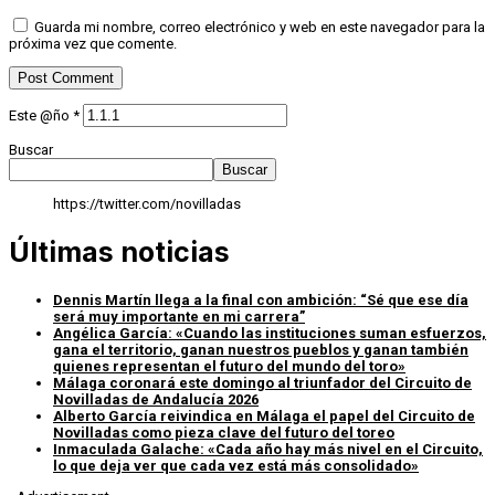
Guarda mi nombre, correo electrónico y web en este navegador para la
próxima vez que comente.
Este @ño
*
Buscar
Buscar
https://twitter.com/novilladas
Últimas noticias
Dennis Martín llega a la final con ambición: “Sé que ese día
será muy importante en mi carrera”
Angélica García: «Cuando las instituciones suman esfuerzos,
gana el territorio, ganan nuestros pueblos y ganan también
quienes representan el futuro del mundo del toro»
Málaga coronará este domingo al triunfador del Circuito de
Novilladas de Andalucía 2026
Alberto García reivindica en Málaga el papel del Circuito de
Novilladas como pieza clave del futuro del toreo
Inmaculada Galache: «Cada año hay más nivel en el Circuito,
lo que deja ver que cada vez está más consolidado»