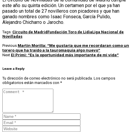
este año su quinta edición. Un certamen por el que ya han
pasado un total de 27 novilleros con picadores y que han
ganado nombres como Isaac Fonseca, García Pulido,
Alejandro Chicharro o Jarocho.
Tags:
Circuito de Madrid
Fundación Toro de Lidia
Liga Nacional de
Novilladas
Martín Morilla: “Me gustaría que me recordaran como un
Previous
torero que ha traído a la tauromaquia algo nuevo”
El Primi: “Es la oportunidad más importante de mi vida”
Next
Leave a Reply
Tu dirección de correo electrónico no será publicada.
Los campos
obligatorios están marcados con
*