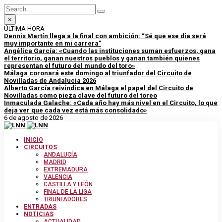
×
ÚLTIMA HORA
Dennis Martín llega a la final con ambición: “Sé que ese día será
muy importante en mi carrera”
Angélica García: «Cuando las instituciones suman esfuerzos, gana
el territorio, ganan nuestros pueblos y ganan también quienes
representan el futuro del mundo del toro»
Málaga coronará este domingo al triunfador del Circuito de
Novilladas de Andalucía 2026
Alberto García reivindica en Málaga el papel del Circuito de
Novilladas como pieza clave del futuro del toreo
Inmaculada Galache: «Cada año hay más nivel en el Circuito, lo que
deja ver que cada vez está más consolidado»
6 de agosto de 2026
INICIO
CIRCUITOS
ANDALUCÍA
MADRID
EXTREMADURA
VALENCIA
CASTILLA Y LEÓN
FINAL DE LA LIGA
TRIUNFADORES
ENTRADAS
NOTICIAS
ACTUALIDAD